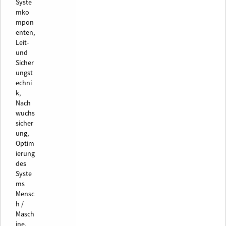
Syste
mko
mpon
enten,
Leit-
und
Sicher
ungst
echni
k,
Nach
wuchs
sicher
ung,
Optim
ierung
des
Syste
ms
Mensc
h /
Masch
ine,