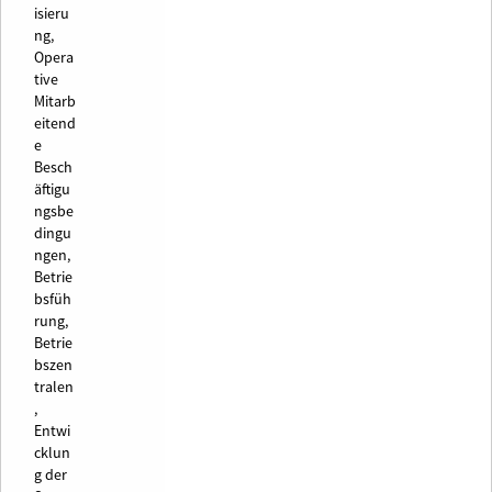
isieru
ng,
Opera
tive
Mitarb
eitend
e
Besch
äftigu
ngsbe
dingu
ngen,
Betrie
bsfüh
rung,
Betrie
bszen
tralen
,
Entwi
cklun
g der