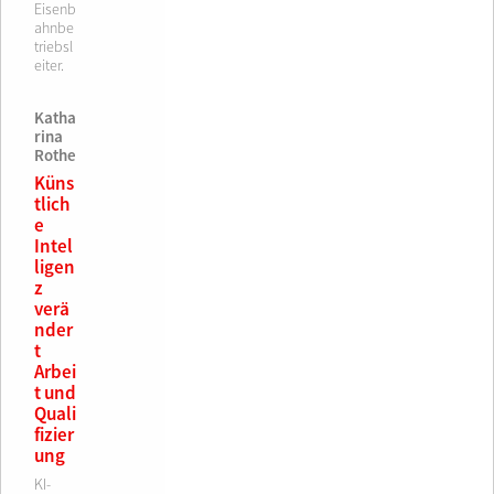
Eisenb
ahnbe
triebsl
eiter.
Katha
rina
Rothe
Küns
tlich
e
Intel
ligen
z
verä
nder
t
Arbei
t und
Quali
fizier
ung
KI-