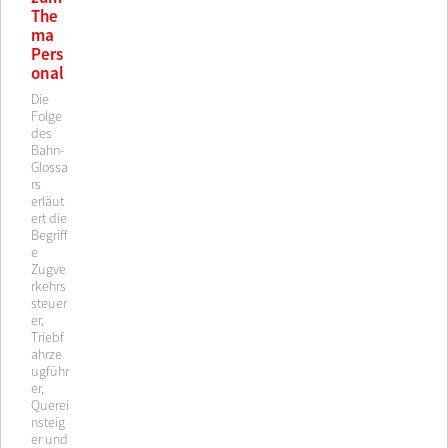
The
ma
Pers
onal
Die
Folge
des
Bahn-
Glossa
rs
erläut
ert die
Begriff
e
Zugve
rkehrs
steuer
er,
Triebf
ahrze
ugführ
er,
Querei
nsteig
er und