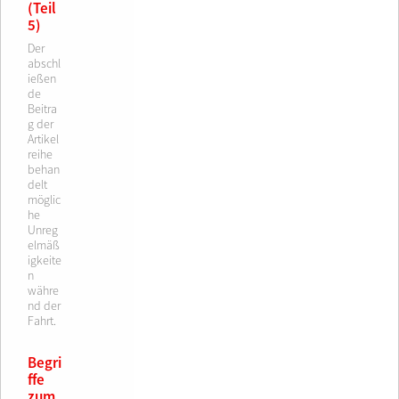
(Teil
5)
Der
abschl
ießen
de
Beitra
g der
Artikel
reihe
behan
delt
möglic
he
Unreg
elmäß
igkeite
n
währe
nd der
Fahrt.
Begri
ffe
zum