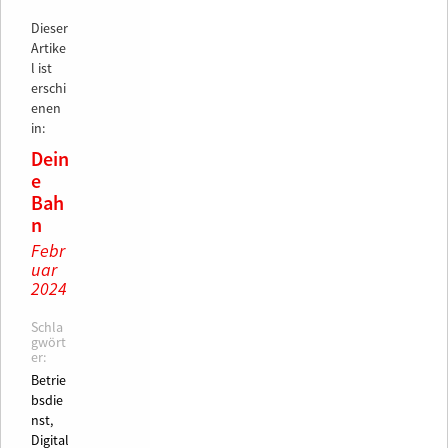
Dieser
Artike
l ist
erschi
enen
in:
Dein
e
Bah
n
Febr
uar
2024
Schla
gwört
er:
Betrie
bsdie
nst,
Digital