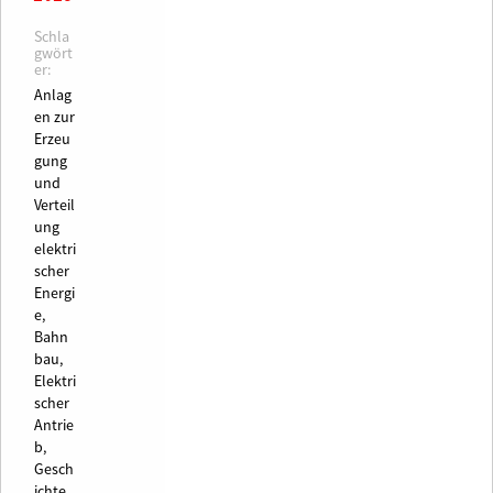
Schla
gwört
er:
Anlag
en zur
Erzeu
gung
und
Verteil
ung
elektri
scher
Energi
e,
Bahn
bau,
Elektri
scher
Antrie
b,
Gesch
ichte,