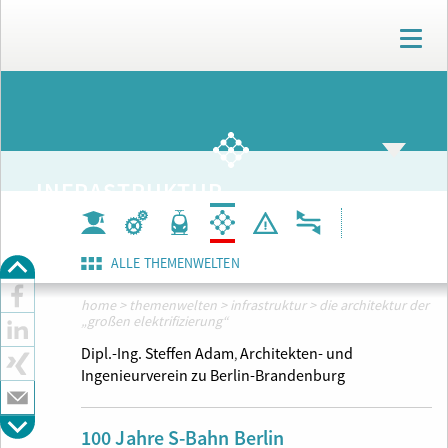
T
o
g
g
ARCHIV
l
e
n
a
INFRASTRUKTUR
v
i
g
a
ALLE THEMENWELTEN
t
i
home
>
themenwelten
>
infrastruktur
>
die architektur der
o
„großen elektrifizierung“
n
Dipl.-Ing. Steffen Adam
Architekten- und
,
Ingenieurverein zu Berlin-Brandenburg
100 Jahre S-Bahn Berlin