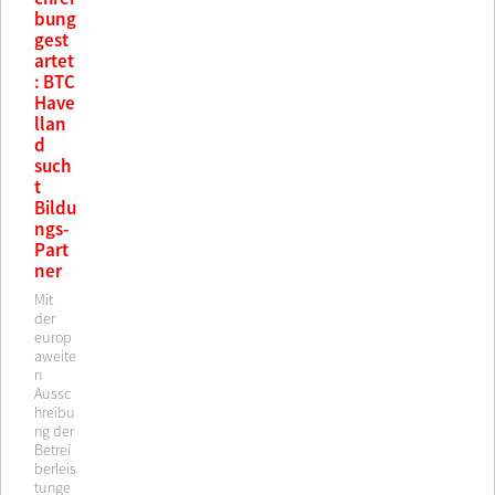
9432
bung
14-
gest
12-3
artet
: BTC
75,00
Have
€
llan
d
such
t
Bildu
ngs-
Part
ner
Mit
der
europ
aweite
n
Aussc
hreibu
ng der
Betrei
berleis
tunge