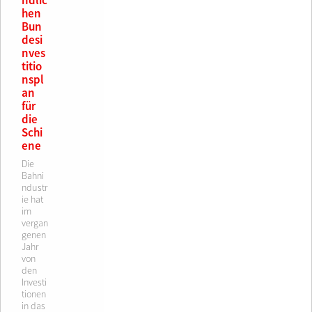
ndlic
hen
Bun
desi
nves
titio
nspl
an
für
die
Schi
ene
Die
Bahni
ndustr
ie hat
im
vergan
genen
Jahr
von
den
Investi
tionen
in das