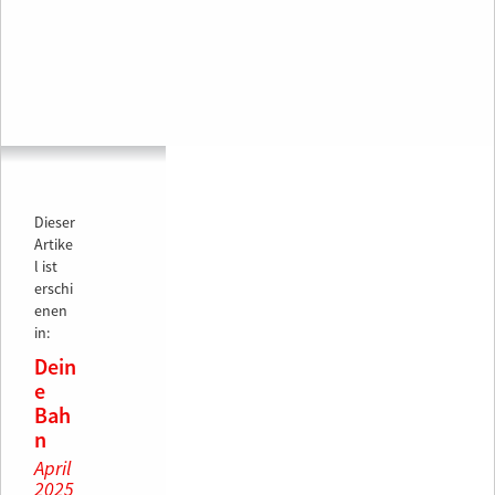
Dieser
Artike
l ist
erschi
enen
in:
Dein
e
Bah
n
April
2025