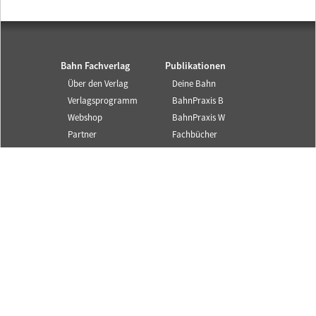
Bahn Fachverlag
Publikationen
Über den Verlag
Deine Bahn
Verlagsprogramm
BahnPraxis B
Webshop
BahnPraxis W
Partner
Fachbücher
Autorenhinweise
Bildungsmaterialie
n
Corporate
Publishing
Service und Infos
SYSTEM||BAHN ist ein
Angebot des Bahn
Kontakt
Fachverlags.
Newsletter
© 2025 Alle Rechte
Mediadaten
vorbehalten.