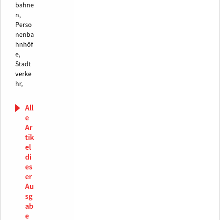
bahne
n,
Perso
nenba
hnhöf
e,
Stadt
verke
hr,
All
e
Ar
tik
el
di
es
er
Au
sg
ab
e