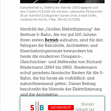
Dampfbetrieb vs. Elektrischer Betrieb: 1935 begegnen sich
eine S-Bahn ET/ES/EB 165 mit einer Lokomotive P8 Baureihe
38 am Bahnhof Zoologischer Garten (Foto: Ewald Gnilka,
Landesarchiv Berlin, F Rep. 290 (02) 0172556)
Sinnbild der „Großen Elektrifizierung“ der
Berliner S-Bahn, die vor gut 100 Jahren
ihren ersten
Betrieb
aufnahm, sind für den
Fahrgast die Bahnhöfe. Architekten und
Eisenbahningenieure bewundern bis
heute die modernen Umspann-,
Gleichrichter- und Stellwerke von Richard
Brademann (1884 bis 1965). Brademann
schuf geradezu ikonische Bauten für die S-
Bahn, die bis heute als vorbildlich und
zukunftsweisend gelten. Dieser Beitrag
beschreibt die Historie der Elektrifizierung
und die Architektur.
Dieser
ABONNEMENT
Inhalt ist