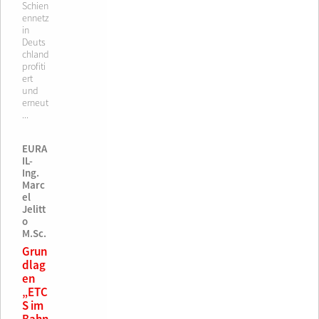
Schien
ennetz
in
Deuts
chland
profiti
ert
und
erneut
...
EURA
IL-
Ing.
Marc
el
Jelitt
o
M.Sc.
Grun
dlag
en
„ETC
S im