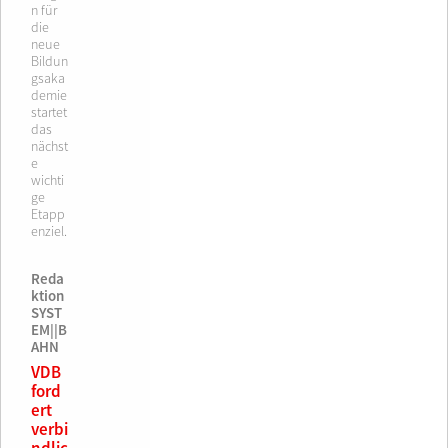
n für
die
neue
Bildun
gsaka
demie
startet
das
nächst
e
wichti
ge
Etapp
enziel.
Reda
ktion
SYST
EM||B
AHN
VDB
ford
ert
verbi