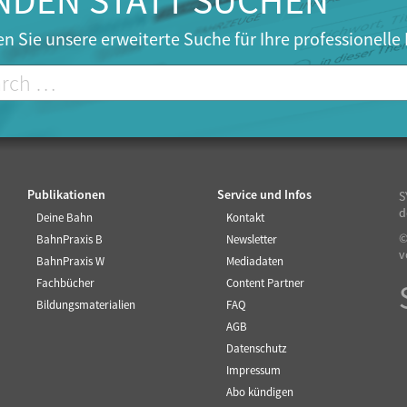
NDEN STATT SUCHEN
n Sie unsere erweiterte Suche für Ihre professionelle
Publikationen
Service und Infos
S
d
Deine Bahn
Kontakt
©
BahnPraxis B
Newsletter
v
BahnPraxis W
Mediadaten
Fachbücher
Content Partner
Bildungsmaterialien
FAQ
AGB
Datenschutz
Impressum
Abo kündigen