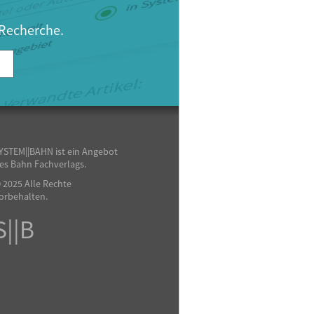
 Recherche.
YSTEM||BAHN ist ein Angebot
es Bahn Fachverlags.
 2025 Alle Rechte
orbehalten.
S||B