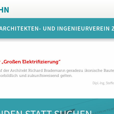
ARCHITEKTEN- UND INGENIEURVEREIN Z
 „Großen Elektrifizierung“
f der Architekt Richard Brademann geradezu ikonische Bauten
 vorbildlich und zukunftsweisend gelten.
Dipl.-Ing. Stef