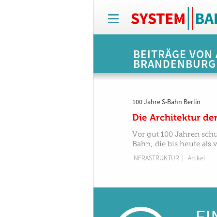
T
o
g
g
BEITRÄGE VON 
l
BRANDENBURG
e
n
a
v
100 Jahre S-Bahn Berlin
i
g
Die Architektur der
a
t
Vor gut 100 Jahren schu
i
Bahn, die bis heute als
o
INFRASTRUKTUR
| Artikel
n