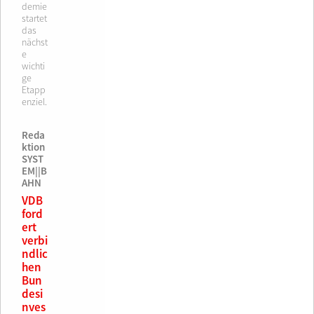
demie
startet
das
nächst
e
wichti
ge
Etapp
enziel.
Reda
ktion
SYST
EM||B
AHN
VDB
ford
ert
verbi
ndlic
hen
Bun
desi
nves