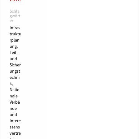
Schla
gwört
er:
Infras
truktu
rplan
ung,
Leit-
und
Sicher
ungst
echni
k,
Natio
nale
Verbä
nde
und
Intere
ssens
vertre