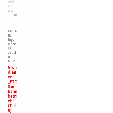
profiti
ert
und
erneut
...
EURA
IL-
Ing.
Marc
el
Jelitt
o
M.Sc.
Grun
dlag
en
„ETC
S im
Bahn
betri
eb“
(Teil
5)