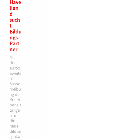
Have
llan
d
such
t
Bildu
ngs-
Part
ner
Mit
der
europ
aweite
n
Aussc
hreibu
ng der
Betrei
berleis
tunge
n für
die
neue
Bildun
gsaka