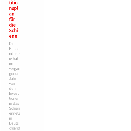
titio
nspl
an
für
die
Schi
ene
Die
Bahni
ndustr
ie hat
im
vergan
genen
Jahr
von
den
Investi
tionen
in das
Schien
ennetz
in
Deuts
chland