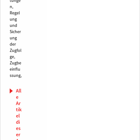
tunge
n,
Regel
ung
und
Sicher
ung
der
Zugfol
ge,
Zugbe
einflu
ssung,
All
e
Ar
tik
el
di
es
er