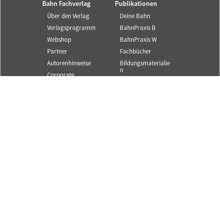
Bahn Fachverlag
Publikationen
Über den Verlag
Deine Bahn
Verlagsprogramm
BahnPraxis B
Webshop
BahnPraxis W
Partner
Fachbücher
Autorenhinweise
Bildungsmaterialie
n
Corporate
Publishing
Service und Infos
SYSTEM||BAHN ist ein
Angebot des Bahn
Kontakt
Fachverlags.
Newsletter
© 2025 Alle Rechte
Mediadaten
vorbehalten.
Content Partner
S||B
FAQ
AGB
Datenschutz