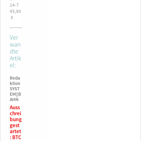
14-7
45,90
€
Ver
wan
dte
Artik
el:
Reda
ktion
SYST
EM||B
AHN
Auss
chrei
bung
gest
artet
: BTC