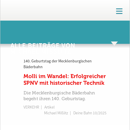
T
o
g
g
ARCHIV
l
e
ALLE BEITRÄGE VON
n
MICHAEL MISSLITZ
a
v
140. Geburtstag der Mecklenburgischen
i
Bäderbahn
g
a
Molli im Wandel: Erfolgreicher
t
SPNV mit historischer Technik
i
o
Die Mecklenburgische Bäderbahn
n
begeht ihren 140. Geburtstag.
VERKEHR
| Artikel
Michael Mißlitz
|
Deine Bahn 10/2025