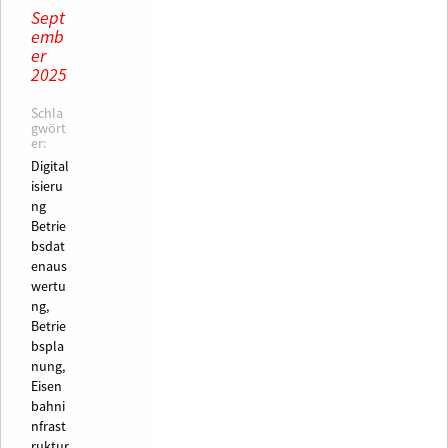
Sept
emb
er
2025
Schla
gwört
er:
Digital
isieru
ng
Betrie
bsdat
enaus
wertu
ng,
Betrie
bspla
nung,
Eisen
bahni
nfrast
ruktur