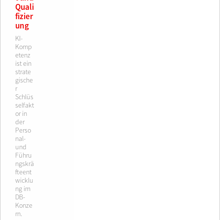
Quali
fizier
ung
KI-
Komp
etenz
ist ein
strate
gische
r
Schlüs
selfakt
or in
der
Perso
nal-
und
Führu
ngskrä
fteent
wicklu
ng im
DB-
Konze
rn.