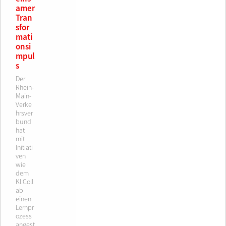
amer
Tran
sfor
mati
onsi
mpul
s
Der
Rhein-
Main-
Verke
hrsver
bund
hat
mit
Initiati
ven
wie
dem
KI.Coll
ab
einen
Lernpr
ozess
angest