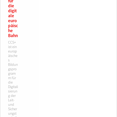
für
die
digit
ale
euro
päisc
he
Bahn
CCS+
ist ein
europ
äische
s
Bildun
gspro
gram
m für
die
Digitali
sierun
g der
Leit-
und
Sicher
ungst