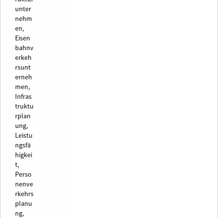
unter
nehm
en,
Eisen
bahnv
erkeh
rsunt
erneh
men,
Infras
truktu
rplan
ung,
Leistu
ngsfä
higkei
t,
Perso
nenve
rkehrs
planu
ng,