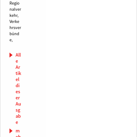
Regio
nalver
kehr,
Verke
hrsver
bünd
e,
All
e
Ar
tik
el
di
es
er
Au
sg
ab
e
m