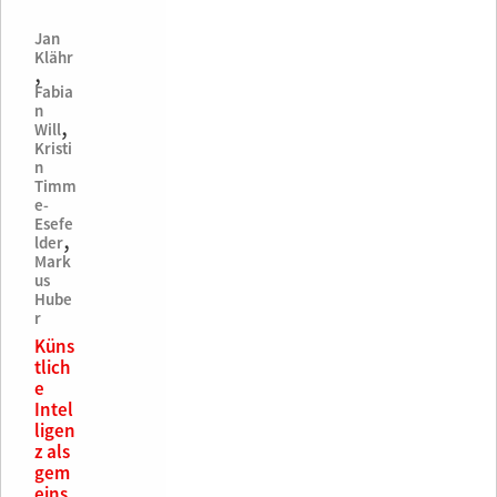
Jan
Klähr
,
Fabia
n
,
Will
Kristi
n
Timm
e-
Esefe
,
lder
Mark
us
Hube
r
Küns
tlich
e
Intel
ligen
z als
gem
eins