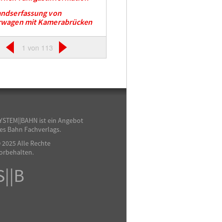
andserfassung von
rwagen mit Kamerabrücken
1 von 113
YSTEM||BAHN ist ein Angebot
es Bahn Fachverlags.
 2025 Alle Rechte
orbehalten.
S||B