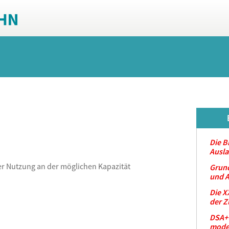
Die B
Ausla
der Nutzung an der möglichen Kapazität
Grund
und 
Die X
der Z
DSA+ 
mode