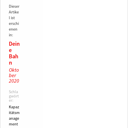
Dieser
Artike
l ist
erschi
enen
in:
Dein
e
Bah
n
Okto
ber
2020
Schla
gwört
er:
Kapaz
itätsm
anage
ment