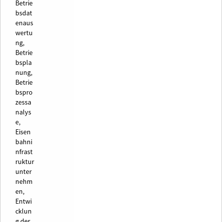
Betrie
bsdat
enaus
wertu
ng,
Betrie
bspla
nung,
Betrie
bspro
zessa
nalys
e,
Eisen
bahni
nfrast
ruktur
unter
nehm
en,
Entwi
cklun
g der