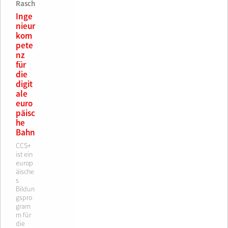
Rasch
Inge
nieur
kom
pete
nz
für
die
digit
ale
euro
päisc
he
Bahn
CCS+
ist ein
europ
äische
s
Bildun
gspro
gram
m für
die