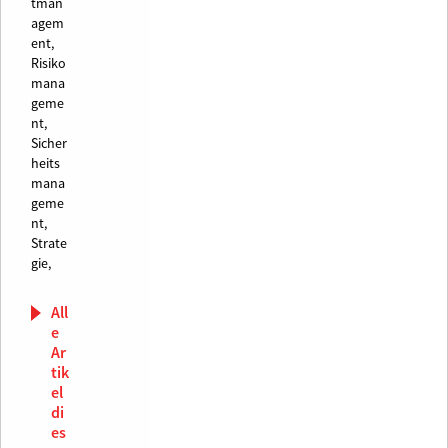
tman
agem
ent,
Risiko
mana
geme
nt,
Sicher
heits
mana
geme
nt,
Strate
gie,
All
e
Ar
tik
el
di
es