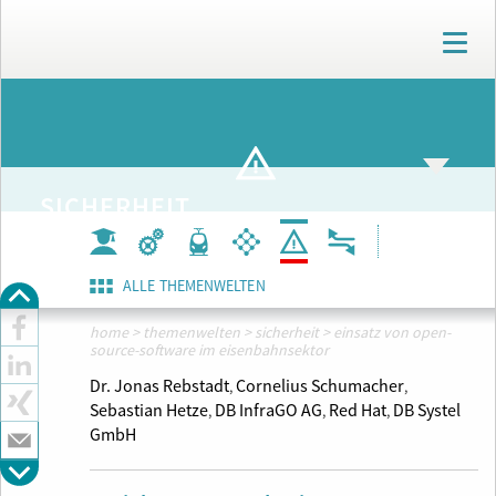
T
o
g
g
ARCHIV
l
e
n
a
SICHERHEIT
v
i
g
a
ALLE THEMENWELTEN
t
i
home
>
themenwelten
>
sicherheit
>
einsatz von open-
o
source-software im eisenbahnsektor
n
Dr. Jonas Rebstadt
Cornelius Schumacher
,
,
Sebastian Hetze
DB InfraGO AG
Red Hat
DB Systel
,
,
,
GmbH