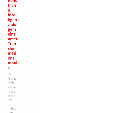
Küns
tlich
e
Intel
ligen
z als
gem
eins
amer
Tran
sfor
mati
onsi
mpul
s
Der
Rhein-
Main-
Verke
hrsver
bund
hat
mit
Initiati
ven