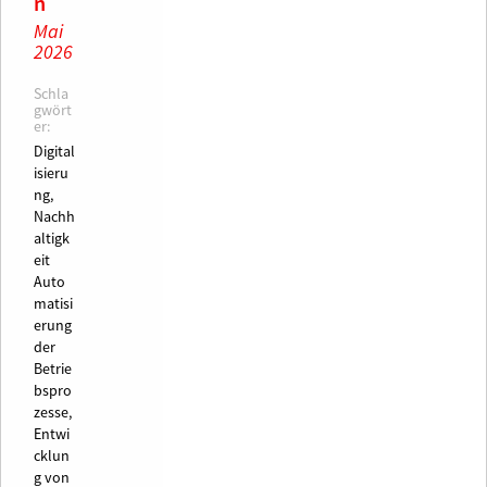
n
Mai
2026
Schla
gwört
er:
Digital
isieru
ng,
Nachh
altigk
eit
Auto
matisi
erung
der
Betrie
bspro
zesse,
Entwi
cklun
g von