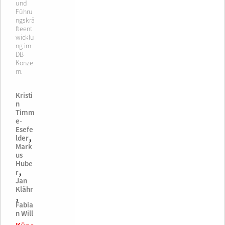
und
Führu
ngskrä
fteent
wicklu
ng im
DB-
Konze
rn.
Kristi
n
Timm
e-
Esefe
,
lder
Mark
us
Hube
,
r
Jan
Klähr
,
Fabia
n Will