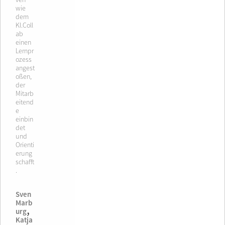
wie
dem
KI.Coll
ab
einen
Lernpr
ozess
angest
oßen,
der
Mitarb
eitend
e
einbin
det
und
Orienti
erung
schafft
.
Sven
Marb
,
urg
Katja