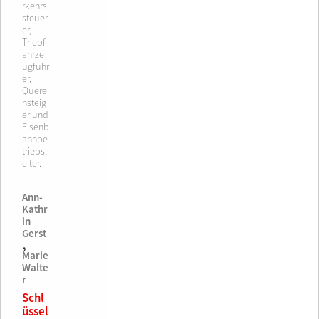
rkehrs
steuer
er,
Triebf
ahrze
ugführ
er,
Querei
nsteig
er und
Eisenb
ahnbe
triebsl
eiter.
Ann-
Kathr
in
Gerst
,
Marie
Walte
r
Schl
üssel