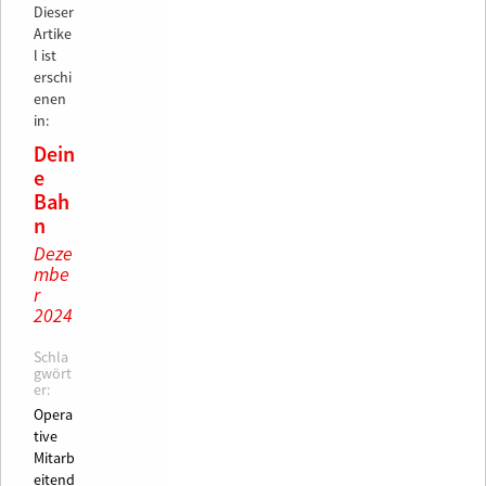
Dieser
Artike
l ist
erschi
enen
in:
Dein
e
Bah
n
Deze
mbe
r
2024
Schla
gwört
er:
Opera
tive
Mitarb
eitend