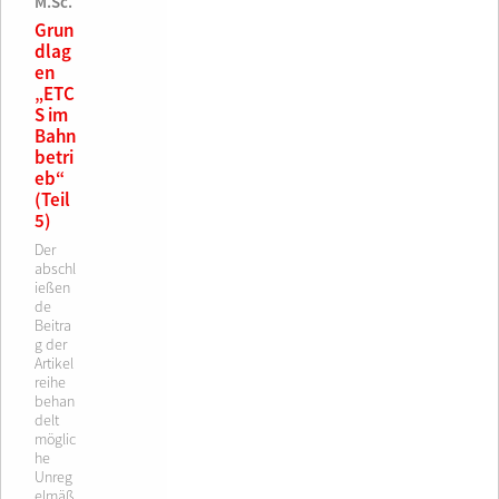
€
M.Sc.
Grun
dlag
en
„ETC
S im
Bahn
betri
eb“
(Teil
5)
Der
abschl
ießen
de
Beitra
g der
Artikel
reihe
behan
delt
möglic
he
Unreg
elmäß