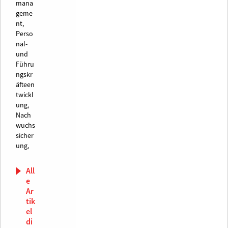
mana
geme
nt,
Perso
nal-
und
Führu
ngskr
äfteen
twickl
ung,
Nach
wuchs
sicher
ung,
All
e
Ar
tik
el
di