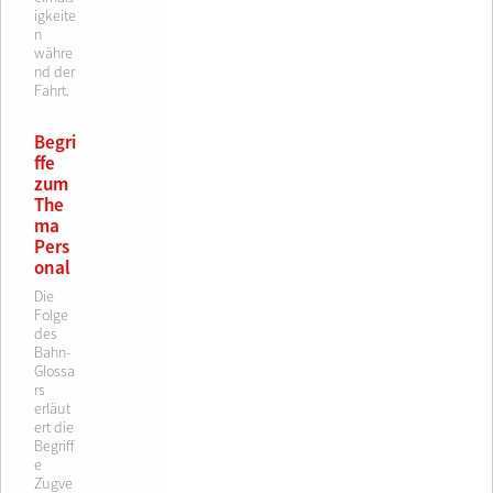
igkeite
n
währe
nd der
Fahrt.
Begri
ffe
zum
The
ma
Pers
onal
Die
Folge
des
Bahn-
Glossa
rs
erläut
ert die
Begriff
e
Zugve