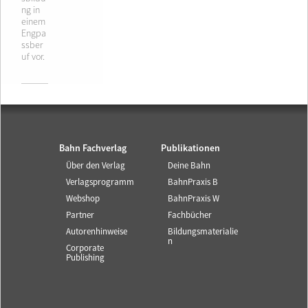
ng in
einem
Engpa
ssber
uf vor.
Bahn Fachverlag
Publikationen
Über den Verlag
Deine Bahn
Verlagsprogramm
BahnPraxis B
Webshop
BahnPraxis W
Partner
Fachbücher
Autorenhinweise
Bildungsmaterialie
n
Corporate
Publishing