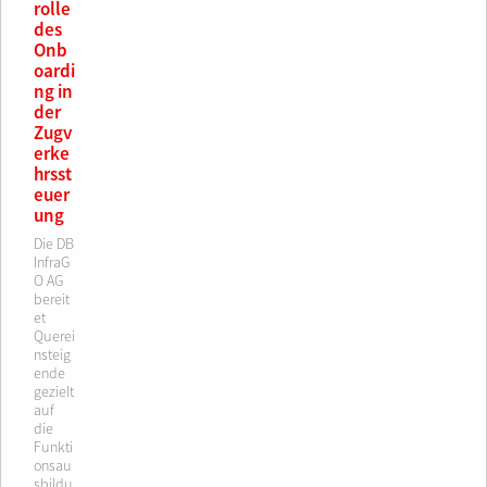
rolle
des
Onb
oardi
ng in
der
Zugv
erke
hrsst
euer
ung
Die DB
InfraG
O AG
bereit
et
Querei
nsteig
ende
gezielt
auf
die
Funkti
onsau
sbildu