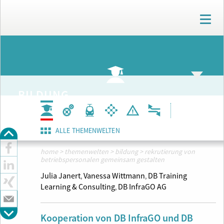
T
o
g
g
ARCHIV
l
e
n
a
BILDUNG
v
i
g
a
ALLE THEMENWELTEN
t
i
home
>
themenwelten
>
bildung
>
rekrutierung von
o
betriebspersonalen gemeinsam gestalten
n
Julia Janert
Vanessa Wittmann
DB Training
,
,
Learning & Consulting
DB InfraGO AG
,
Kooperation von DB InfraGO und DB