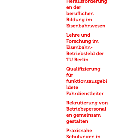
Herausforderung
en der
beruflichen
Bildung im
Eisenbahnwesen
Lehre und
Forschung im
Eisenbahn-
Betriebsfeld der
TU Berlin
Qualifizierung
für
funktionsausgebi
ldete
Fahrdienstleiter
Rekrutierung von
Betriebspersonal
en gemeinsam
gestalten
Praxisnahe
Schulungen in