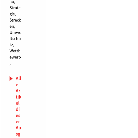
au,
Strate
gie,
Streck
en,
Umwe
ltschu
tz,
Wettb
ewerb
,
All
e
Ar
tik
el
di
es
er
Au
sg