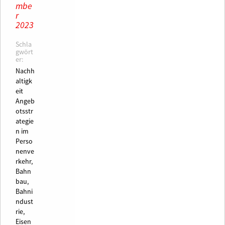
mbe
r
2023
Schla
gwört
er:
Nachh
altigk
eit
Angeb
otsstr
ategie
n im
Perso
nenve
rkehr,
Bahn
bau,
Bahni
ndust
rie,
Eisen