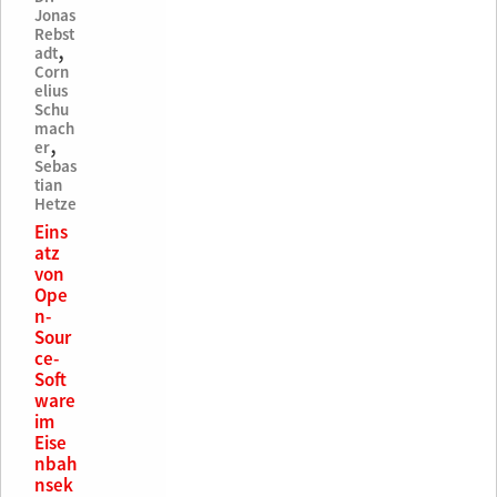
45,90
Jonas
€
Rebst
,
adt
Corn
elius
Schu
mach
,
er
Sebas
tian
Hetze
Eins
atz
von
Ope
n-
Sour
ce-
Soft
ware
im
Eise
nbah
nsek