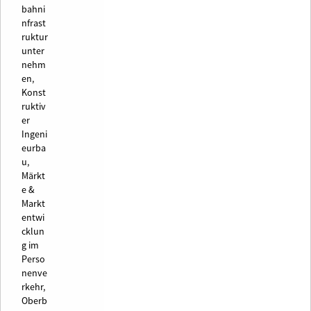
bahni
nfrast
ruktur
unter
nehm
en,
Konst
ruktiv
er
Ingeni
eurba
u,
Märkt
e &
Markt
entwi
cklun
g im
Perso
nenve
rkehr,
Oberb