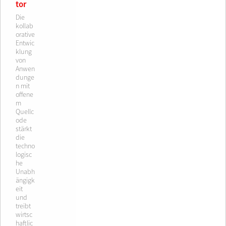
tor
Die
kollab
orative
Entwic
klung
von
Anwen
dunge
n mit
offene
m
Quellc
ode
stärkt
die
techno
logisc
he
Unabh
ängigk
eit
und
treibt
wirtsc
haftlic