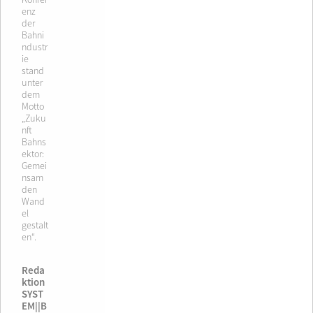
enz
der
Bahni
ndustr
ie
stand
unter
dem
Motto
„Zuku
nft
Bahns
ektor:
Gemei
nsam
den
Wand
el
gestalt
en“.
Reda
ktion
SYST
EM||B