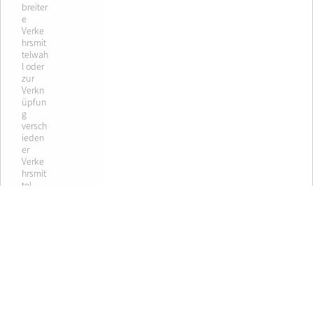
breiter
e
Verke
hrsmit
telwah
l oder
zur
Verkn
üpfun
g
versch
ieden
er
Verke
hrsmit
tel.
Bahn Fachverlag
Publikationen
Über den Verlag
Deine Bahn
Verlagsprogramm
BahnPraxis B