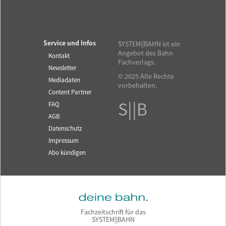
Service und Infos
SYSTEM||BAHN ist ein
Angebot des Bahn
Kontakt
Fachverlags.
Newsletter
© 2025 Alle Rechte
Mediadaten
vorbehalten.
Content Partner
S||B
FAQ
AGB
Datenschutz
Impressum
Abo kündigen
Fachzeitschrift für das
SYSTEM||BAHN