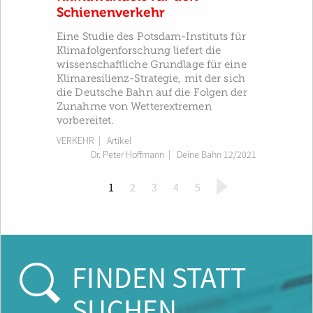
Schienenverkehr
Eine Studie des Potsdam-Instituts für
Klimafolgenforschung liefert die
wissenschaftliche Grundlage für eine
Klimaresilienz-Strategie, mit der sich
die Deutsche Bahn auf die Folgen der
Zunahme von Wetterextremen
vorbereitet.
VERKEHR
| Artikel
Dr. Peter Hoffmann
|
Deine Bahn 12/2021
(
1
2
3
4
5
c
u
r
r
e
FINDEN STATT
n
t
SUCHEN
)