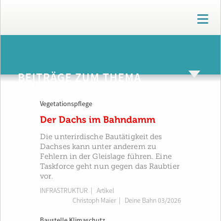
T
o
g
g
ARCHIV
l
e
BEITRÄGE ZUM THEMA
n
UMWELTSCHUTZ
a
v
Vegetationspflege
i
g
Der Dachs im Bahndamm
a
t
Die unterirdische Bautätigkeit des
i
Dachses kann unter anderem zu
o
Fehlern in der Gleislage führen. Eine
n
Taskforce geht nun gegen das Raubtier
vor.
INFRASTRUKTUR
| Artikel
Christoph Maier
|
Deine Bahn 03/2026
Baustelle Klimaschutz