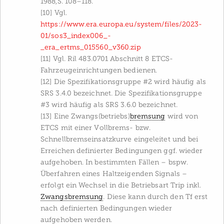
1988,S. 108–118.
[10] Vgl.
https://www.era.europa.eu/system/files/2023-
01/sos3_index006_-
_era_ertms_015560_v360.zip
[11] Vgl. Ril 483.0701 Abschnitt 8 ETCS-
Fahrzeugeinrichtungen bedienen.
[12] Die Spezifikationsgruppe #2 wird häufig als
SRS 3.4.0 bezeichnet. Die Spezifikationsgruppe
#3 wird häufig als SRS 3.6.0 bezeichnet.
[13] Eine Zwangs(betriebs)
bremsung
wird von
ETCS mit einer Vollbrems- bzw.
Schnellbremseinsatzkurve eingeleitet und bei
Erreichen definierter Bedingungen ggf. wieder
aufgehoben. In bestimmten Fällen – bspw.
Überfahren eines Haltzeigenden Signals –
erfolgt ein Wechsel in die Betriebsart Trip inkl.
Zwangsbremsung
. Diese kann durch den Tf erst
nach definierten Bedingungen wieder
aufgehoben werden.