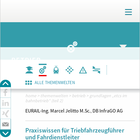
T
o
g
g
ARCHIV
l
e
n
a
BETRIEB
v
i
g
a
ALLE THEMENWELTEN
t
i
home
>
themenwelten
>
betrieb
>
grundlagen „etcs im
o
bahnbetrieb“ (teil 2)
n
EURAIL-Ing. Marcel Jelitto M.Sc.
DB InfraGO AG
,
Praxiswissen für Triebfahrzeugführer
und Fahrdienstleiter