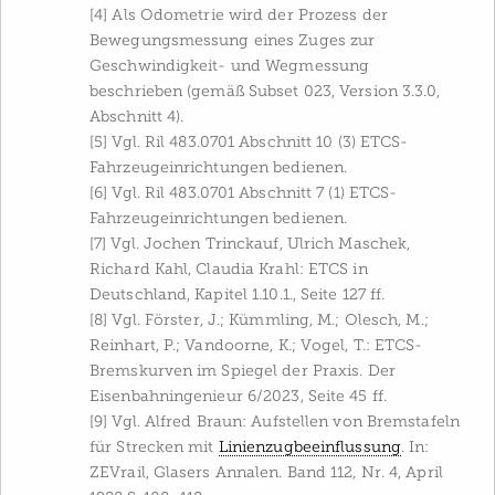
[4] Als Odometrie wird der Prozess der
Bewegungsmessung eines Zuges zur
Geschwindigkeit- und Wegmessung
beschrieben (gemäß Subset 023, Version 3.3.0,
Abschnitt 4).
[5] Vgl. Ril 483.0701 Abschnitt 10 (3) ETCS-
Fahrzeugeinrichtungen bedienen.
[6] Vgl. Ril 483.0701 Abschnitt 7 (1) ETCS-
Fahrzeugeinrichtungen bedienen.
[7] Vgl. Jochen Trinckauf, Ulrich Maschek,
Richard Kahl, Claudia Krahl: ETCS in
Deutschland, Kapitel 1.10.1., Seite 127 ff.
[8] Vgl. Förster, J.; Kümmling, M.; Olesch, M.;
Reinhart, P.; Vandoorne, K.; Vogel, T.: ETCS-
Bremskurven im Spiegel der Praxis. Der
Eisenbahningenieur 6/2023, Seite 45 ff.
[9] Vgl. Alfred Braun: Aufstellen von Bremstafeln
für Strecken mit
Linienzugbeeinflussung
. In:
ZEVrail, Glasers Annalen. Band 112, Nr. 4, April