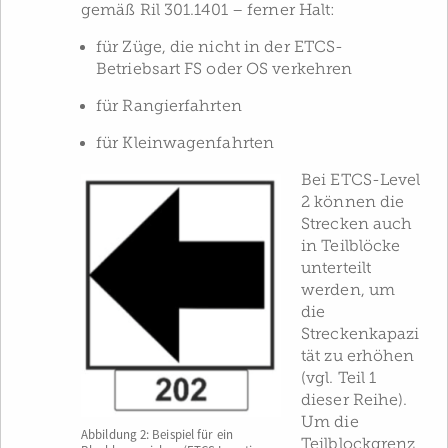
gemäß Ril 301.1401 – ferner Halt:
für Züge, die nicht in der ETCS-
Betriebsart FS oder OS verkehren
für Rangierfahrten
für Kleinwagenfahrten
Bei ETCS-Level
2 können die
Strecken auch
in Teilblöcke
unterteilt
werden, um
die
Streckenkapazi
tät zu erhöhen
(vgl. Teil 1
dieser Reihe).
Um die
Abbildung 2: Beispiel für ein
Teilblockgrenz