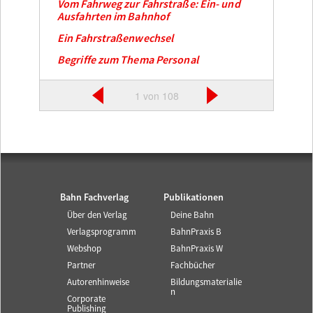
Vom Fahrweg zur Fahrstraße: Ein- und
Ausfahrten im Bahnhof
Ein Fahrstraßenwechsel
Begriffe zum Thema Personal
1 von 108
Bahn Fachverlag
Publikationen
Über den Verlag
Deine Bahn
Verlagsprogramm
BahnPraxis B
Webshop
BahnPraxis W
Partner
Fachbücher
Autorenhinweise
Bildungsmaterialie
n
Corporate
Publishing