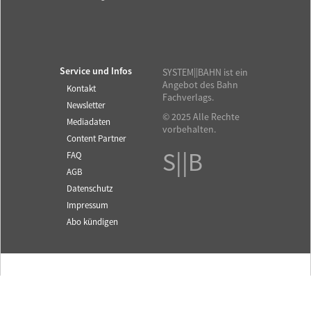
Service und Infos
SYSTEM||BAHN ist ein
Angebot des Bahn
Kontakt
Fachverlags.
Newsletter
© 2025 Alle Rechte
Mediadaten
vorbehalten.
Content Partner
S||B
FAQ
AGB
Datenschutz
Impressum
Abo kündigen
Fachzeitschrift für das