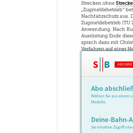
Strecken ohne
Streck
„Zugmeldebetrieb“ be
Nachfahrschutz aus. D
Zugmeldebetrieb (TU 
Anwendung. Nach Kun
Ausrüstung Ende diese
sprach dazu mit Chris
Verfahren auf einer Ne
ABONNE
Abo abschlie
Wählen Sie aus einem u
Modelle.
Deine-Bahn-
Sie erhalten Zugriff oh