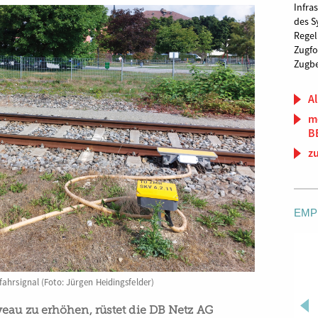
Infra
des S
Regel
Zugfo
Zugbe
Al
m
B
z
EMP
ahrsignal (Foto: Jürgen Heidingsfelder)
eau zu erhöhen, rüstet die DB Netz AG