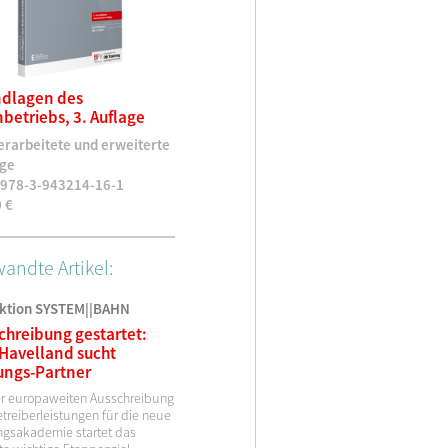
dlagen des
Planung von Anlagen der
Eisenba
betriebs, 3. Auflage
Leit- und Sicherungstechnik,
Sicherhe
1. Auflage
Anforder
erarbeitete und erweiterte
und Betr
1. Auflage
age
1. Auflag
ISBN 978-3-943214-38-3
 978-3-943214-16-1
ISBN 978
49,90
€
0
€
55,90
€
andte Artikel:
ktion SYSTEM||BAHN
chreibung gestartet:
Havelland sucht
ungs-Partner
er europaweiten Ausschreibung
treiberleistungen für die neue
ngsakademie startet das