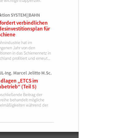
te wichtige Etappenziel.
ktion SYSTEM||BAHN
fordert verbindlichen
esinvestitionsplan für
Schiene
ahnindustrie hat im
ngenen Jahr von den
itionen in das Schienennetz in
hland profitiert und erneut...
L-Ing. Marcel Jelitto M.Sc.
dlagen „ETCS im
betrieb“ (Teil 5)
bschließende Beitrag der
elreihe behandelt mögliche
elmäßigkeiten während der