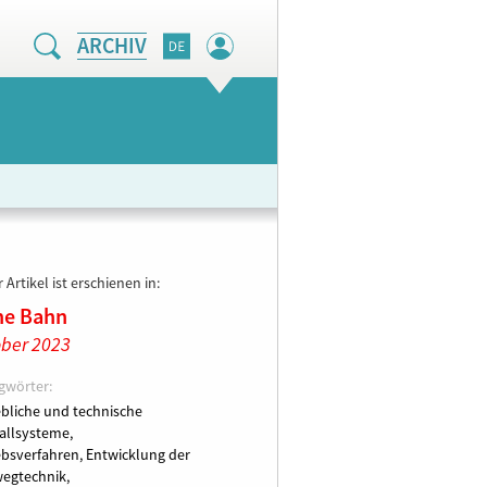
ARCHIV
 Artikel ist erschienen in:
ne Bahn
ber 2023
gwörter:
ebliche und technische
allsysteme,
ebsverfahren,
Entwicklung der
egtechnik,