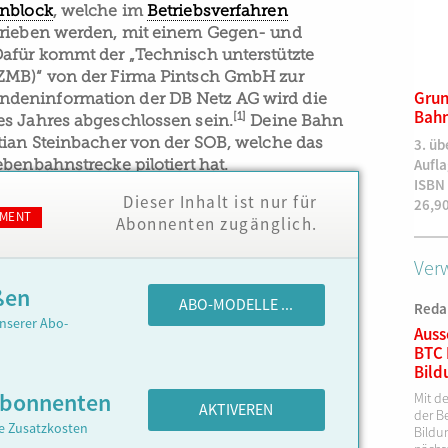
enblock
, welche im
Betriebsverfahren
trieben werden, mit einem Gegen- und
afür kommt der „Technisch unterstützte
ZMB)“ von der Firma Pintsch GmbH zur
Elektronische Stellwerke
Grun
deninformation der DB Netz AG wird die
bedienen. Der Regelbetrieb,
Bahn
[1]
s Jahres abgeschlossen sein.
Deine Bahn
3. Auflage
tian Steinbacher von der SOB, welche das
3. üb
3. überarbeitete Auflage
benbahnstrecke pilotiert hat.
Aufl
ISBN 978-3-943214-39-0
ISBN
Dieser Inhalt ist nur für
54,90
€
26,9
MENT
Abonnenten zugänglich.
Verw
ßen
ABO-MODELLE ...
Reda
nserer Abo-
Auss
BTC 
Bild
Abonnenten
Mit d
AKTIVEREN
der Be
ne Zusatzkosten
Bildu