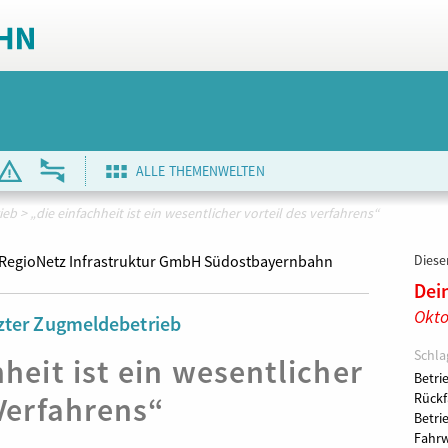
ALLE THEMENWELTEN
ieb
>
„die einfachheit ist ein wesentlicher vorteil des verfahrens“
RegioNetz Infrastruktur GmbH Südostbayernbahn
Dieser
Dei
Okto
zter Zugmeldebetrieb
Schla
heit ist ein wesentlicher
Betri
 Verfahrens“
Rückf
Betri
Fahrw