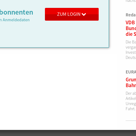
nächs
 Abonnenten
ZUM LOGIN
Reda
ren Anmeldedaten
VDB 
Bund
die 
Die B
verga
Invest
Deutsc
EURAI
Grun
Bahn
Der a
Artik
Unreg
Fahrt.