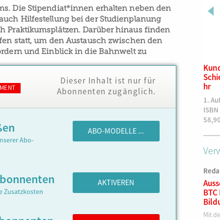
s. Die Stipendiat*innen erhalten neben den
uch Hilfestellung bei der Studienplanung
h Praktikumsplätzen. Darüber hinaus finden
ffen statt, um den Austausch zwischen den
ördern und Einblick in die Bahnwelt zu
Kompetenzen im
Kun
Bahnbetrieb.
Sch
Dieser Inhalt ist nur für
Eisenbahninfrastrukturunter
hr
MENT
Abonnenten zugänglich.
nehmen, 1. Auflage
1. Au
1. Auflage
ISBN
ISBN 978-3-943214-55-0
58,9
ßen
44,90
€
ABO-MODELLE ...
nserer Abo-
Verw
Reda
Abonnenten
AKTIVEREN
Auss
BTC 
ne Zusatzkosten
Bild
Mit d