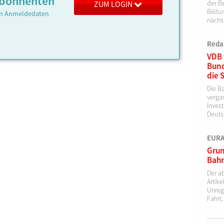
 Abonnenten
der Be
ZUM LOGIN
Bildu
ren Anmeldedaten
nächs
Reda
VDB 
Bund
die 
Die B
verga
Invest
Deutsc
EURAI
Grun
Bahn
Der a
Artik
Unreg
Fahrt.