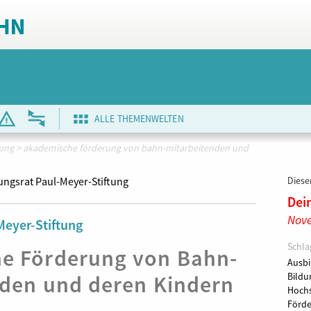
ALLE THEMENWELTEN
dung
>
akademische förderung von bahn-mitarbeitenden und
ungsrat Paul-Meyer-Stiftung
Dieser
Dei
Nov
Meyer-Stiftung
Schla
e Förderung von Bahn-
Ausbi
nden und deren Kindern
Bild
Hochs
Förde