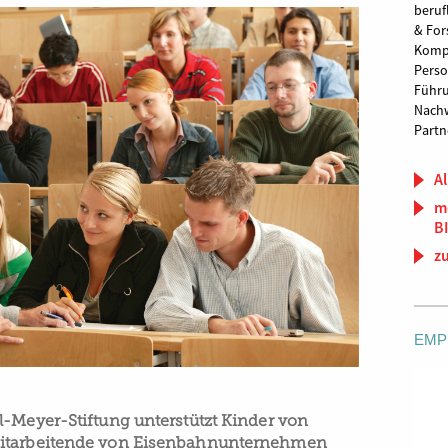
beruf
& For
Komp
Perso
Führu
Nach
Partn
Al
m
B
z
EMP
l-Meyer-Stiftung unterstützt Kinder von
Mitarbeitende von Eisenbahnunternehmen