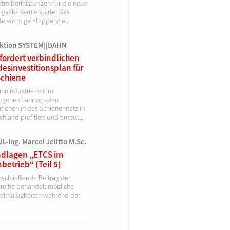
treiberleistungen für die neue
ngsakademie startet das
te wichtige Etappenziel.
ktion SYSTEM||BAHN
fordert verbindlichen
esinvestitionsplan für
Schiene
ahnindustrie hat im
ngenen Jahr von den
itionen in das Schienennetz in
hland profitiert und erneut...
L-Ing. Marcel Jelitto M.Sc.
dlagen „ETCS im
betrieb“ (Teil 5)
bschließende Beitrag der
elreihe behandelt mögliche
elmäßigkeiten während der