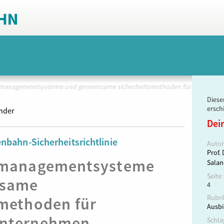
smanagementsysteme und gemeinsame sicherheitsmethoden für
Dieser
ersch
ander
Dei
nbahn-Sicherheitsrichtlinie
Autor
Prof. 
smanagementsysteme
Salan
Seite:
nsame
4
Rubri
smethoden für
Ausbi
unternehmen
Schla