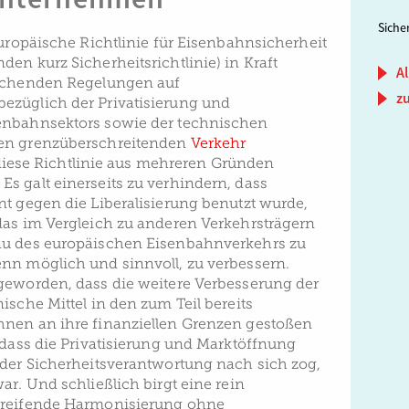
Sich
Europäische Richtlinie für Eisenbahnsicherheit
en kurz Sicherheitsrichtlinie) in Kraft
Al
eichenden Regelungen auf
z
ezüglich der Privatisierung und
enbahnsektors sowie der technischen
en grenzüberschreitenden
Verkehr
t diese Richtlinie aus mehreren Gründen
s galt einerseits zu verhindern, dass
nt gegen die Liberalisierung benutzt wurde,
das im Vergleich zu anderen Verkehrsträgern
au des europäischen Eisenbahnverkehrs zu
nn möglich und sinnvoll, zu verbessern.
geworden, dass die weitere Verbesserung der
ische Mittel in den zum Teil bereits
hnen an ihre finanziellen Grenzen gestoßen
 dass die Privatisierung und Marktöffnung
 der Sicherheitsverantwortung nach sich zog,
ar. Und schließlich birgt eine rein
greifende Harmonisierung ohne