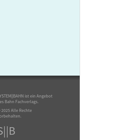
YSTEM||BAHN ist ein Angebot
es Bahn Fachverlags.
 2025 Alle Rechte
orbehalten.
S||B