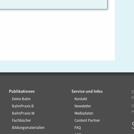
Publikationen
Service und Infos
S
d
Deine Bahn
Kontakt
©
BahnPraxis B
Newsletter
v
BahnPraxis W
Mediadaten
Fachbücher
Content Partner
Bildungsmaterialien
FAQ