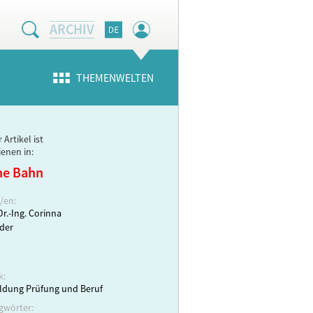
ARCHIV
THEMENWELTEN
 Artikel ist
ienen in:
ne Bahn
/en:
Dr.-Ing. Corinna
der
k:
ldung Prüfung und Beruf
gwörter: