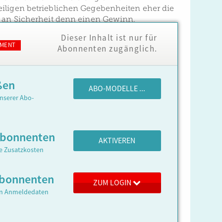
iligen betrieblichen Gegebenheiten eher die
s an Sicherheit denn einen Gewinn.
Dieser Inhalt ist nur für
MENT
Abonnenten zugänglich.
ßen
ABO-MODELLE ...
nserer Abo-
Abonnenten
AKTIVEREN
ne Zusatzkosten
 Abonnenten
ZUM LOGIN
ren Anmeldedaten