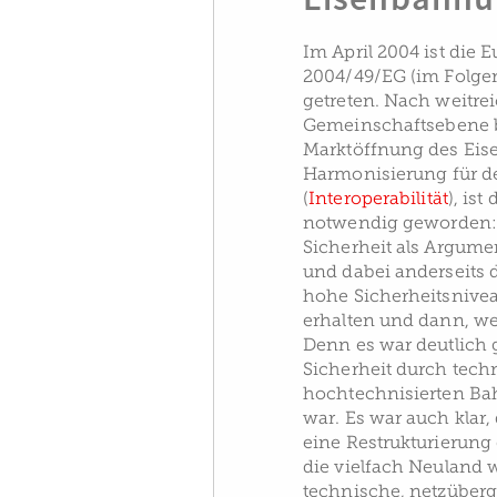
Im April 2004 ist die 
2004/49/EG (im Folgend
getreten. Nach weitr
Gemeinschaftsebene b
Marktöffnung des Eis
Harmonisierung für d
(
Interoperabilität
), is
notwendig geworden: E
Sicherheit als Argume
und dabei anderseits 
hohe Sicherheitsnive
erhalten und dann, we
Denn es war deutlich 
Sicherheit durch techn
hochtechnisierten Ba
war. Es war auch klar,
eine Restrukturierung
die vielfach Neuland w
technische, netzüber