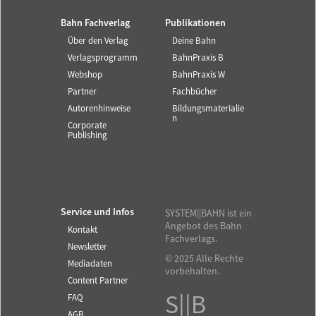
Bahn Fachverlag
Publikationen
Über den Verlag
Deine Bahn
Verlagsprogramm
BahnPraxis B
Webshop
BahnPraxis W
Partner
Fachbücher
Autorenhinweise
Bildungsmaterialie
n
Corporate
Publishing
Service und Infos
SYSTEM||BAHN ist ein
Angebot des Bahn
Kontakt
Fachverlags.
Newsletter
© 2025 Alle Rechte
Mediadaten
vorbehalten.
Content Partner
S||B
FAQ
AGB