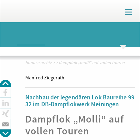
T
o
g
g
ARCHIV
l
e
n
ARCHIV
THEMENWELTEN
a
v
home
>
archiv
>
>
dampflok „molli“ auf vollen touren
i
g
Manfred Ziegerath
a
t
i
Nachbau der legendären Lok Baureihe 99
o
32 im DB-Dampflokwerk Meiningen
n
Dampflok „Molli“ auf
vollen Touren