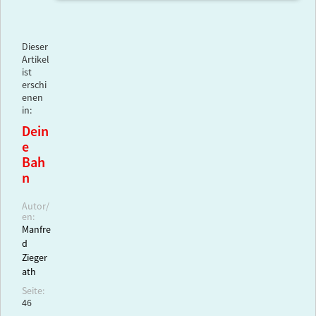
Dieser
Artikel
ist
erschi
enen
in:
Dein
e
Bah
n
Autor/
en:
Manfre
d
Zieger
ath
Seite:
46