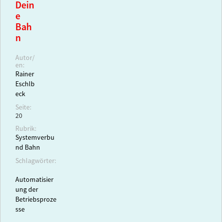
Dein
e
Bah
n
Autor/
en:
Rainer
Eschlb
eck
Seite:
20
Rubrik:
Systemverbu
nd Bahn
Schlagwörter:
Automatisier
ung der
Betriebsproze
sse