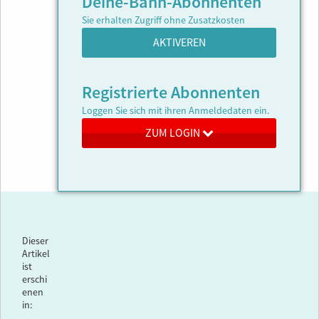
Deine-Bahn-Abonnenten
Sie erhalten Zugriff ohne Zusatzkosten
AKTIVEREN
Registrierte Abonnenten
Loggen Sie sich mit ihren Anmeldedaten ein.
ZUM LOGIN
Dieser
Artikel
ist
erschi
enen
in: