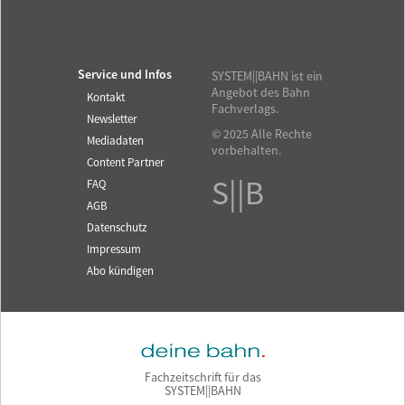
Service und Infos
SYSTEM||BAHN ist ein
Angebot des Bahn
Kontakt
Fachverlags.
Newsletter
© 2025 Alle Rechte
Mediadaten
vorbehalten.
Content Partner
S||B
FAQ
AGB
Datenschutz
Impressum
Abo kündigen
Fachzeitschrift für das
SYSTEM||BAHN