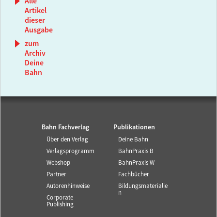
Alle
Artikel
dieser
Ausgabe
zum
Archiv
Deine
Bahn
Bahn Fachverlag
Publikationen
Über den Verlag
Deine Bahn
Verlagsprogramm
BahnPraxis B
Webshop
BahnPraxis W
Partner
Fachbücher
Autorenhinweise
Bildungsmaterialie
n
Corporate
Publishing