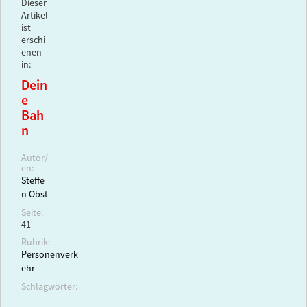
Dieser
Artikel
ist
erschi
enen
in:
Dein
e
Bah
n
Autor/
en:
Steffe
n Obst
Seite:
41
Rubrik:
Personenverk
ehr
Schlagwörter: