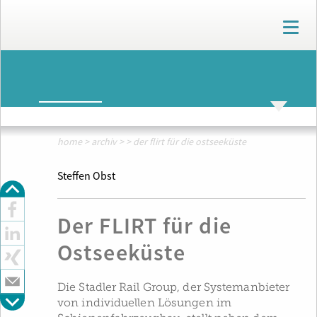
T
o
g
g
ARCHIV
l
e
n
ARCHIV
THEMENWELTEN
a
v
home
>
archiv
>
>
der flirt für die ostseeküste
i
g
Steffen Obst
a
t
i
Der FLIRT für die
o
n
Ostseeküste
Die Stadler Rail Group, der Systemanbieter
von individuellen Lösungen im