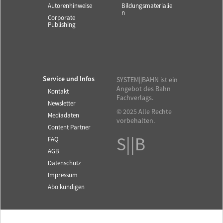
Autorenhinweise
Bildungsmaterialie
n
Corporate
Publishing
Service und Infos
SYSTEM||BAHN ist ein
Angebot des Bahn
Kontakt
Fachverlags.
Newsletter
© 2025 Alle Rechte
Mediadaten
vorbehalten.
Content Partner
S||B
FAQ
AGB
Datenschutz
Impressum
Abo kündigen