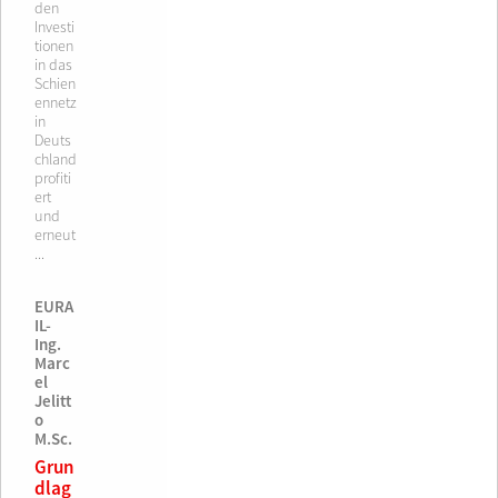
den
Investi
tionen
in das
Schien
ennetz
in
Deuts
chland
profiti
ert
und
erneut
...
EURA
IL-
Ing.
Marc
el
Jelitt
o
M.Sc.
Grun
dlag