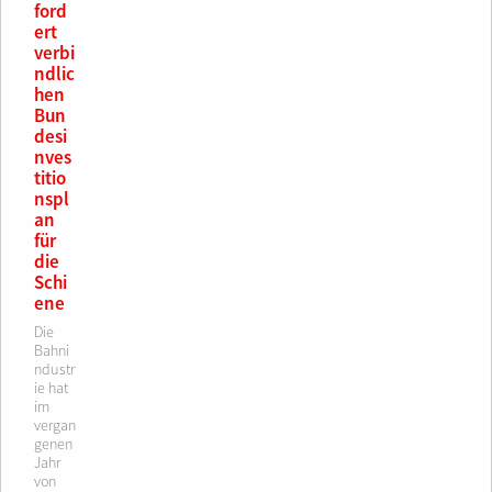
ford
ert
verbi
ndlic
hen
Bun
desi
nves
titio
nspl
an
für
die
Schi
ene
Die
Bahni
ndustr
ie hat
im
vergan
genen
Jahr
von