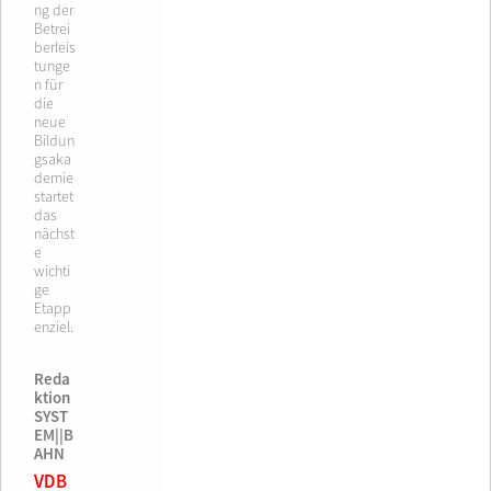
ng der
Betrei
berleis
tunge
n für
die
neue
Bildun
gsaka
demie
startet
das
nächst
e
wichti
ge
Etapp
enziel.
Reda
ktion
SYST
EM||B
AHN
VDB