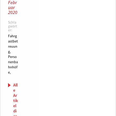
Febr
uar
2020
Schla
gwört
er:
Fahrg
astbet
reuun
g,
Perso
nenba
hnhöf
e,
All
e
Ar
tik
el
di