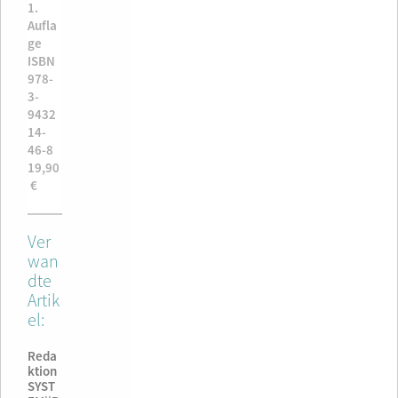
ISBN
1.
ISBN
1.
ISBN
OK-
Aufla
OK-
Aufla
978-
6-8
ge
46-8
ge
3-
5,00
ISBN
35,00
ISBN
9432
€
978-
€
978-
14-
3-
3-
43-7
9432
9432
58,90
14-
14-
€
46-8
46-8
19,90
19,90
€
€
Ver
wan
dte
Artik
el:
Reda
ktion
SYST