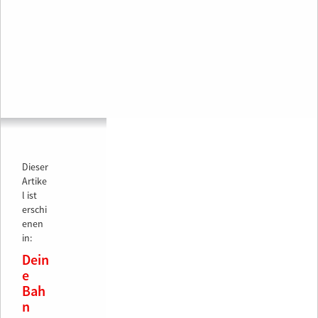
Dieser
Artike
l ist
erschi
enen
in:
Dein
e
Bah
n