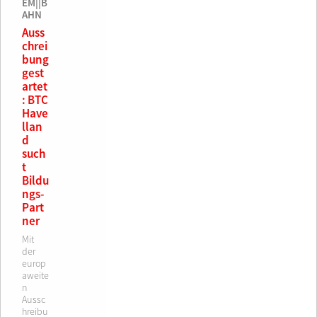
EM||B
AHN
Auss
chrei
bung
gest
artet
: BTC
Have
llan
d
such
t
Bildu
ngs-
Part
ner
Mit
der
europ
aweite
n
Aussc
hreibu