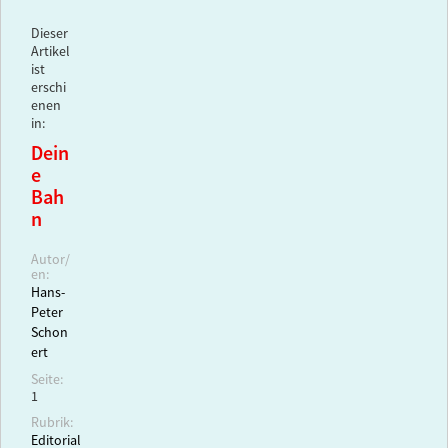
Dieser
Artikel
ist
erschi
enen
in:
Dein
e
Bah
n
Autor/
en:
Hans-
Peter
Schon
ert
Seite:
1
Rubrik:
Editorial