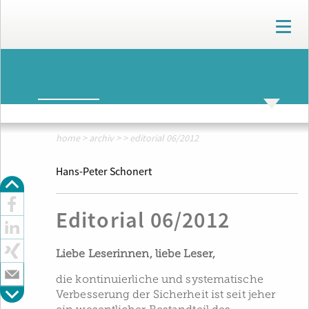
T
o
g
g
ARCHIV
l
e
n
ARCHIV
THEMENWELTEN
a
v
home
>
archiv
>
>
editorial 06/2012
i
g
Hans-Peter Schonert
a
t
i
Editorial 06/2012
o
n
Liebe Leserinnen, liebe Leser,
die kontinuierliche und systematische
Verbesserung der Sicherheit ist seit jeher