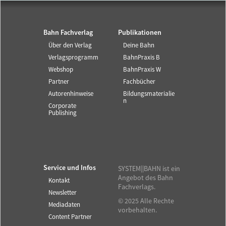
Bahn Fachverlag
Publikationen
Über den Verlag
Deine Bahn
Verlagsprogramm
BahnPraxis B
Webshop
BahnPraxis W
Partner
Fachbücher
Autorenhinweise
Bildungsmaterialie
n
Corporate
Publishing
Service und Infos
SYSTEM||BAHN ist ein
Angebot des Bahn
Kontakt
Fachverlags.
Newsletter
© 2025 Alle Rechte
Mediadaten
vorbehalten.
Content Partner