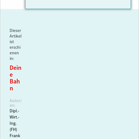
Dieser
Artikel
ist
erschi
enen
in:
Dein
e
Bah
n
Autor/
en:
Dipl.-
Wirt.-
Ing.
(FH)
Frank