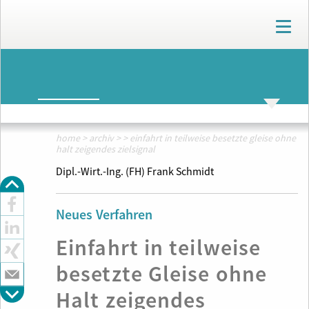
T
o
g
g
ARCHIV
l
e
n
ARCHIV
THEMENWELTEN
a
v
home
>
archiv
>
>
einfahrt in teilweise besetzte gleise ohne
i
halt zeigendes zielsignal
g
Dipl.-Wirt.-Ing. (FH) Frank Schmidt
a
t
i
Neues Verfahren
o
n
Einfahrt in teilweise
besetzte Gleise ohne
Halt zeigendes