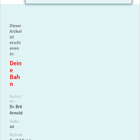
Dieser
Artikel
ist
erschi
enen
in:
Dein
e
Bah
n
Autor/
en:
Dr. Brit
Arnold
Seite:
44
Rubrik: