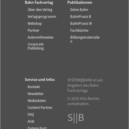
Bahn Fachverlag
Publikationen
Über den Verlag
Deine Bahn
Verlagsprogramm
BahnPraxis B
Webshop
BahnPraxis W
Partner
Fachbücher
Autorenhinweise
Bildungsmaterialie
n
Corporate
Publishing
Service und Infos
SYSTEM||BAHN ist ein
Angebot des Bahn
Kontakt
Fachverlags.
Newsletter
© 2025 Alle Rechte
Mediadaten
vorbehalten.
Content Partner
S||B
FAQ
AGB
Datenschutz