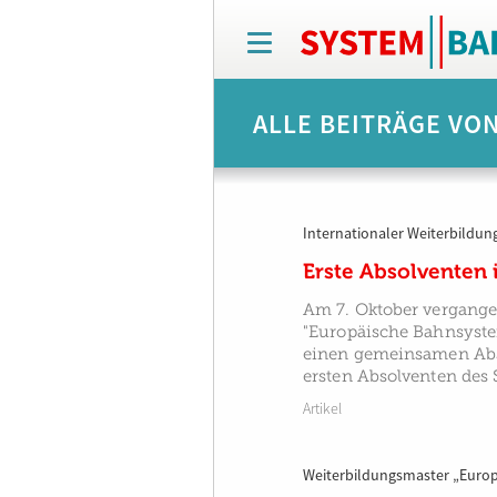
T
o
g
g
ALLE BEITRÄGE VON
l
e
n
a
v
Internationaler Weiterbildu
i
g
Erste Absolventen
a
t
Am 7. Oktober vergange
i
"Europäische Bahnsyste
o
einen gemeinsamen Absch
n
ersten Absolventen des
Artikel
Weiterbildungsmaster „Euro