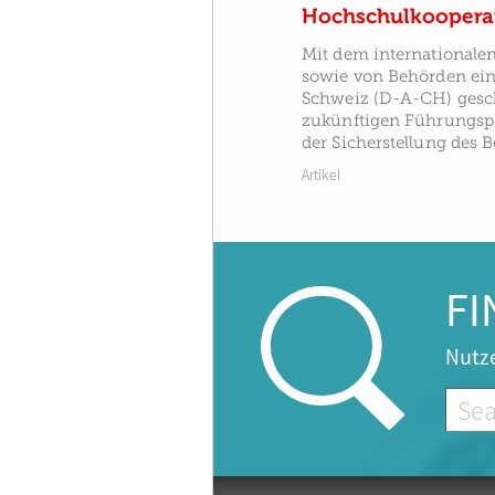
Hochschulkoopera
Mit dem internationale
sowie von Behörden ein
Schweiz (D-A-CH) gesch
zukünftigen Führungspe
der Sicherstellung des 
Artikel
FI
Nutze