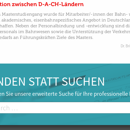
tion zwischen D-A-CH-Ländern
n Masterstudiengang wurde für Mitarbeiter/-innen der Bahn-
 akademisches, eisenbahnspezifisches Angebot in Deutschlan
affen. Neben der Personalbindung und -entwicklung sind di
rsonals im Bahnwesen sowie die Unterstützung der Verkehr
Bedarfs an Führungskräften Ziele des Masters.
Dr. Br
NDEN STATT SUCHEN
n Sie unsere erweiterte Suche für Ihre professionelle