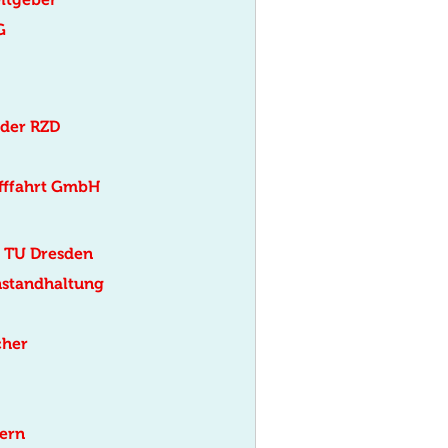
G
 der RZD
fffahrt GmbH
r TU Dresden
instandhaltung
cher
ern