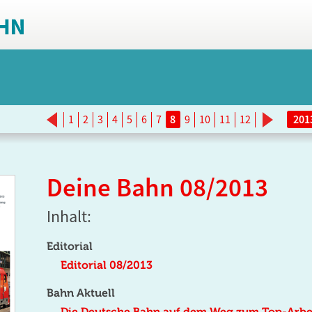
<
>
1
2
3
4
5
6
7
8
9
10
11
12
Deine Bahn 08/2013
Inhalt:
Editorial
Editorial 08/2013
Bahn Aktuell
Die Deutsche Bahn auf dem Weg zum Top-Arbe