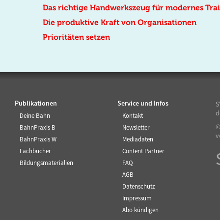
Das richtige Handwerkszeug für modernes Tra
Die produktive Kraft von Organisationen
Prioritäten setzen
Publikationen
Service und Infos
S
d
Deine Bahn
Kontakt
©
BahnPraxis B
Newsletter
v
BahnPraxis W
Mediadaten
Fachbücher
Content Partner
Bildungsmaterialien
FAQ
AGB
Datenschutz
Impressum
Abo kündigen