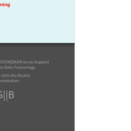
ining
YSTEM||BAHN ist ein Angebot
es Bahn Fachverlags.
 2025 Alle Rechte
orbehalten.
S||B