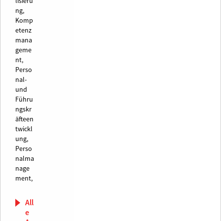
lisieru
ng,
Komp
etenz
mana
geme
nt,
Perso
nal-
und
Führu
ngskr
äfteen
twickl
ung,
Perso
nalma
nage
ment,
All
e