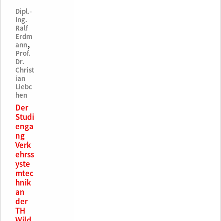
Dipl.-
Ing.
Ralf
Erdm
,
ann
Prof.
Dr.
Christ
ian
Liebc
hen
Der
Studi
enga
ng
Verk
ehrss
yste
mtec
hnik
an
der
TH
Wild