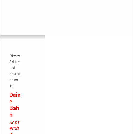
Dieser
Artike
l ist
erschi
enen
in:
Dein
e
Bah
n
Sept
emb
er