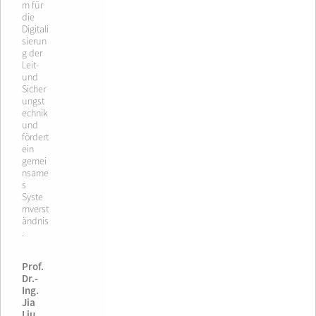
m für
die
Digitali
sierun
g der
Leit-
und
Sicher
ungst
echnik
und
fördert
ein
gemei
nsame
s
Syste
mverst
ändnis
.
Prof.
Dr.-
Ing.
Jia
,
Liu