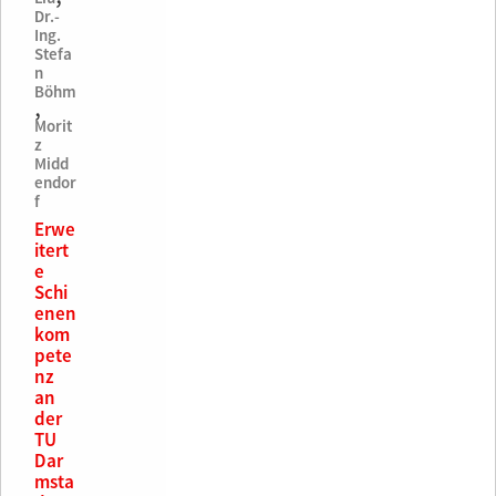
Dr.-
Ing.
Stefa
n
Böhm
,
Morit
z
Midd
endor
f
Erwe
itert
e
Schi
enen
kom
pete
nz
an
der
TU
Dar
msta