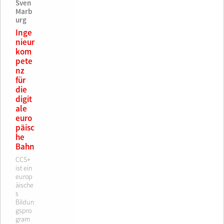
Sven
Marb
urg
Inge
nieur
kom
pete
nz
für
die
digit
ale
euro
päisc
he
Bahn
CCS+
ist ein
europ
äische
s
Bildun
gspro
gram