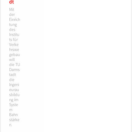
dt
Mit
der
Einrich
tung
des
Institu
ts für
Verke
hrswe
gebau
will
die TU
Darms
tadt
die
Ingeni
eurau
sbildu
ng im
Syste
m
Bahn
stärke
n.