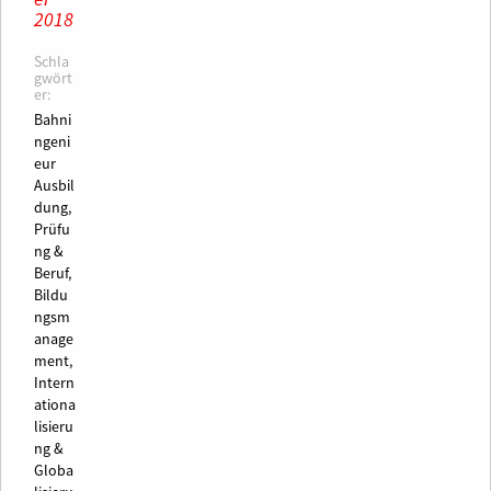
2018
Schla
gwört
er:
Bahni
ngeni
eur
Ausbil
dung,
Prüfu
ng &
Beruf,
Bildu
ngsm
anage
ment,
Intern
ationa
lisieru
ng &
Globa