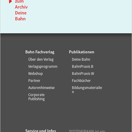
zum
Archiv
Deine
Bahn
Bahn Fachverlag
Publikationen
Über den Verlag
Deine Bahn
Verlagsprogramm
BahnPraxis B
Webshop
BahnPraxis W
Partner
Fachbücher
Autorenhinweise
Bildungsmaterialie
n
Corporate
Publishing
Service und Infos
SYSTEM||BAHN ist ein