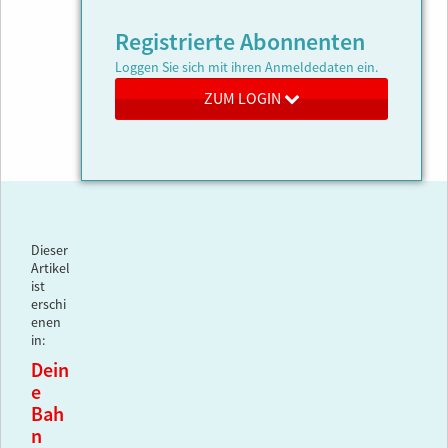
Registrierte Abonnenten
Loggen Sie sich mit ihren Anmeldedaten ein.
ZUM LOGIN
Dieser
Artikel
ist
erschi
enen
in:
Dein
e
Bah
n