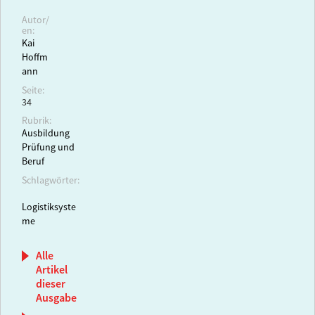
Autor/
en:
Kai
Hoffm
ann
Seite:
34
Rubrik:
Ausbildung
Prüfung und
Beruf
Schlagwörter:
Logistiksyste
me
Alle
Artikel
dieser
Ausgabe