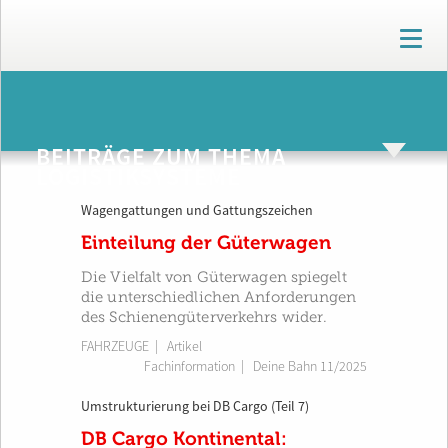
T
o
g
g
ARCHIV
l
e
BEITRÄGE ZUM THEMA
n
LOGISTIKSYSTEME
a
v
Wagengattungen und Gattungszeichen
i
g
Einteilung der Güterwagen
a
t
Die Vielfalt von Güterwagen spiegelt
i
die unterschiedlichen Anforderungen
o
des Schienengüterverkehrs wider.
n
FAHRZEUGE
| Artikel
Fachinformation
|
Deine Bahn 11/2025
Umstrukturierung bei DB Cargo (Teil 7)
DB Cargo Kontinental: