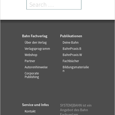
Bahn Fachverlag
Publikationen
Über den Verlag
Deine Bahn
Verlagsprogramm
BahnPraxis B
Webshop
BahnPraxis W
Partner
Fachbücher
Autorenhinweise
Bildungsmaterialie
n
Corporate
Publishing
Service und Infos
SYSTEM||BAHN ist ein
Angebot des Bahn
Kontakt
Fachverlags.