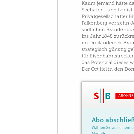
Kaum jemand hätte da
Seehafen- und Logist
Privatgesellschafter 
Falkenberg vor zehn J
südlichen Brandenburg
ins Jahr 1848 zurückre
im Dreiländereck Bra
strategisch günstig g
für Eisenbahnstrecken
das Potenzial dieses 
Der Ort fiel in den Do
ABONNE
Abo abschlie
Wählen Sie aus einem u
Modelle.