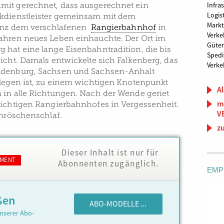
mit gerechnet, dass ausgerechnet ein
Infra
Logis
ikdienstleister gemeinsam mit dem
Markt
Binz dem verschlafenen
Rangierbahnhof
in
Verke
ahren neues Leben einhauchte. Der Ort im
Güter
 hat eine lange Eisenbahntradition, die bis
Spedi
icht. Damals entwickelte sich Falkenberg, das
Verke
ndenburg, Sachsen und Sachsen-Anhalt
elegen ist, zu einem wichtigen Knotenpunkt
Al
 in alle Richtungen. Nach der Wende geriet
m
wichtigen Rangierbahnhofes in Vergessenheit.
V
rnröschenschlaf.
z
Dieser Inhalt ist nur für
MENT
Abonnenten zugänglich.
EMP
ßen
ABO-MODELLE ...
nserer Abo-