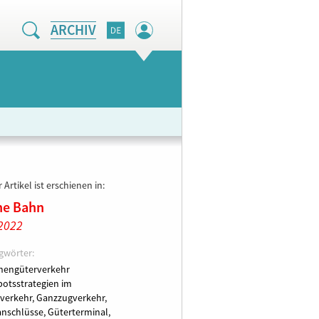
ARCHIV
 Artikel ist erschienen in:
ne Bahn
2022
gwörter:
nengüterverkehr
otsstrategien im
verkehr,
Ganzzugverkehr,
anschlüsse,
Güterterminal,