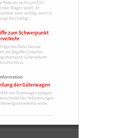
e Rolle ein nicht zum EVU
nder Wagen spielt, ist
sondere dann wichtig, wenn er
wegs beschädigt...
iffe zum Schwerpunkt
rverkehr
 Folge des Bahn-Glossar
ert die Begriffe Container,
rguttransport, Güterverkehr
leisanschluss.
information
eilung der Güterwagen
elfalt von Güterwagen spiegelt
nterschiedlichen Anforderungen
chienengüterverkehrs wider.