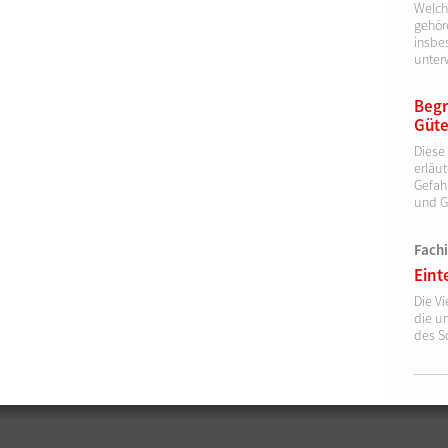
Welch
gehöre
insbe
unter
Begr
Güte
Diese
erläut
Gefah
und G
Fach
Eint
Die Vi
die u
des S