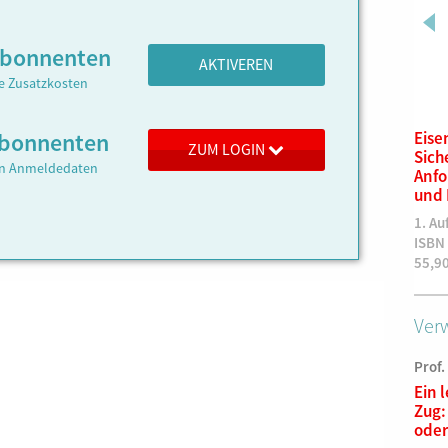
Abonnenten
AKTIVEREN
ne Zusatzkosten
 Abonnenten
Sp Dr 60-Stellwerke
Eise
ZUM LOGIN
bedienen. Abweichen vom
Sich
ren Anmeldedaten
Regelbetrieb und
Anfo
Störungen, 6. Auflage
und 
6. überarbeitete und erweiterte
1. Au
Auflage
ISBN
ISBN 978-3-943214-53-6
55,9
59,90
€
Verw
Prof.
Ein 
Zug:
oder