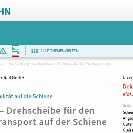
ALLE THEMENWELTEN
kehr
>
falkenberg – drehscheibe für den automobiltransport auf
toRail GmbH
Dieser
Dei
Mai 
bilität auf die Schiene
Schla
– Drehscheibe für den
Schie
ansport auf der Schiene
Angeb
Güter
Gleis