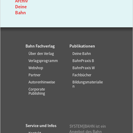
Archiv
Deine
Bahn
Bahn Fachverlag
Publikationen
Über den Verlag
Deine Bahn
Verlagsprogramm
BahnPraxis B
Webshop
BahnPraxis W
Partner
Fachbücher
Autorenhinweise
Bildungsmaterialie
n
Corporate
Publishing
Service und Infos
SYSTEM||BAHN ist ein
Angebot des Bahn