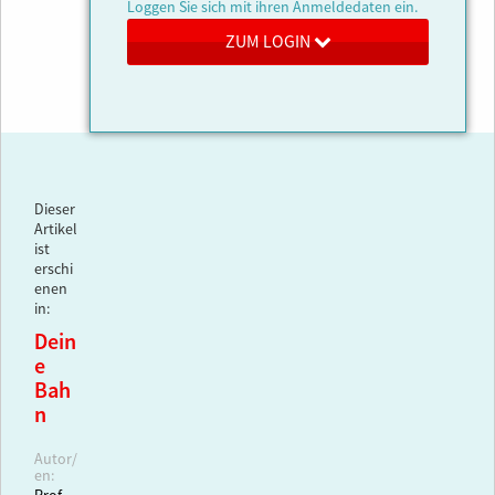
Loggen Sie sich mit ihren Anmeldedaten ein.
ZUM LOGIN
Dieser
Artikel
ist
erschi
enen
in:
Dein
e
Bah
n
Autor/
en: