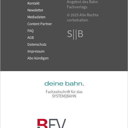
Angebot des Bahn
Kontakt
Fachverlags.
Newsletter
© 2025 Alle Rechte
Mediadaten
vorbehalten.
Content Partner
S||B
FAQ
AGB
Datenschutz
Impressum
Abo kündigen
Fachzeitschrift für das
SYSTEM||BAHN