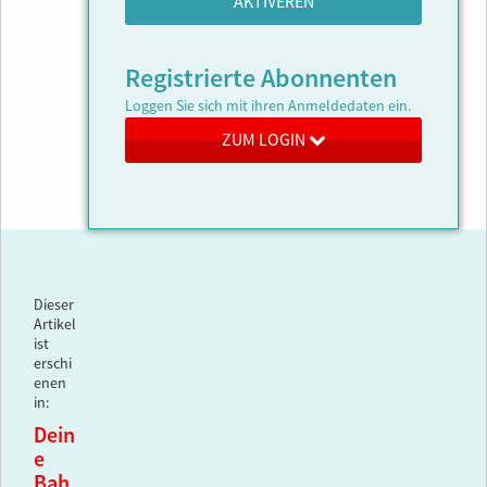
AKTIVEREN
Registrierte Abonnenten
Loggen Sie sich mit ihren Anmeldedaten ein.
ZUM LOGIN
Dieser
Artikel
ist
erschi
enen
in:
Dein
e
Bah