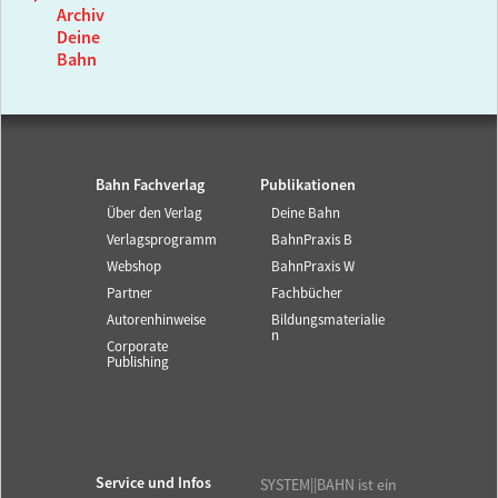
Archiv
Deine
Bahn
Bahn Fachverlag
Publikationen
Über den Verlag
Deine Bahn
Verlagsprogramm
BahnPraxis B
Webshop
BahnPraxis W
Partner
Fachbücher
Autorenhinweise
Bildungsmaterialie
n
Corporate
Publishing
Service und Infos
SYSTEM||BAHN ist ein