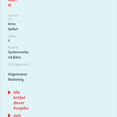
n
Autor/
en:
Arno
Seifert
Seite:
8
Rubrik:
Systemverbu
nd Bahn
Schlagwörter:
Allgemeines
Marketing
Alle
Artikel
dieser
Ausgabe
zum