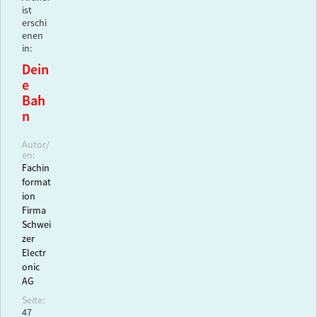
ist
erschi
enen
in:
Dein
e
Bah
n
Autor/
en:
Fachin
format
ion
Firma
Schwei
zer
Electr
onic
AG
Seite:
47