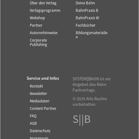
Über den Verlag
Deine Bahn
Verlagsprogramm
BahnPraxis B
Webshop
BahnPraxis W
Partner
Fachbücher
Autorenhinweise
Bildungsmaterialie
n
Corporate
Publishing
Service und Infos
SYSTEM||BAHN ist ein
Angebot des Bahn
Kontakt
Fachverlags.
Newsletter
© 2025 Alle Rechte
Mediadaten
vorbehalten.
Content Partner
S||B
FAQ
AGB
Datenschutz
Impressum