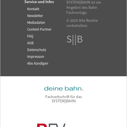
Service und Infos
SYSTEM||BAHN ist ein
Angebot des Bahn
Kontakt
Fachverlags.
Newsletter
© 2025 Alle Rechte
Mediadaten
vorbehalten.
Content Partner
S||B
FAQ
AGB
Datenschutz
Impressum
Abo kündigen
Fachzeitschrift für das
SYSTEM||BAHN