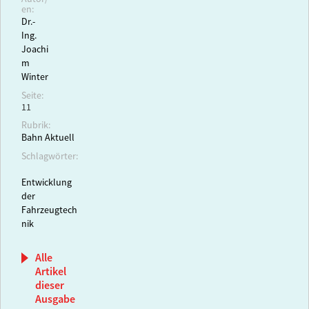
en:
Dr.-
Ing.
Joachi
m
Winter
Seite:
11
Rubrik:
Bahn Aktuell
Schlagwörter:
Entwicklung
der
Fahrzeugtech
nik
Alle
Artikel
dieser
Ausgabe