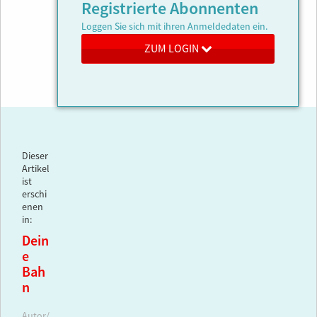
Registrierte Abonnenten
Loggen Sie sich mit ihren Anmeldedaten ein.
ZUM LOGIN
Dieser
Artikel
ist
erschi
enen
in:
Dein
e
Bah
n
Autor/