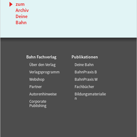
zum
Archiv
Deine
Bahn
Bahn Fachverlag
Publikationen
Über den Verlag
Deine Bahn
Verlagsprogramm
BahnPraxis B
Webshop
BahnPraxis W
Partner
Fachbücher
Autorenhinweise
Bildungsmaterialie
n
Corporate
Publishing