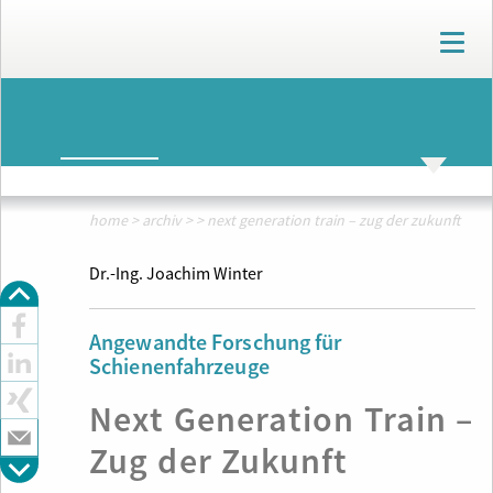
T
o
g
g
ARCHIV
l
e
n
ARCHIV
THEMENWELTEN
a
v
home
>
archiv
>
>
next generation train – zug der zukunft
i
g
Dr.-Ing. Joachim Winter
a
t
i
Angewandte Forschung für
o
Schienenfahrzeuge
n
Next Generation Train –
Zug der Zukunft