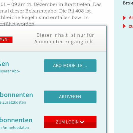
Betri
8.01 – 09 am 11. Dezember in Kraft treten. Das
kmal dieser Bekanntgabe: Die Ril 408 ist
lreiche Regeln sind entfallen bzw. in
Al
rführt worden.
z
Dieser Inhalt ist nur für
MENT
Abonnenten zugänglich.
ßen
ABO-MODELLE ...
nserer Abo-
Abonnenten
AKTIVEREN
ne Zusatzkosten
 Abonnenten
ZUM LOGIN
ren Anmeldedaten