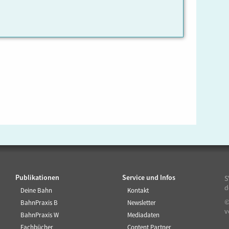
Publikationen
Service und Infos
S
d
Deine Bahn
Kontakt
©
BahnPraxis B
Newsletter
v
BahnPraxis W
Mediadaten
Fachbücher
Content Partner