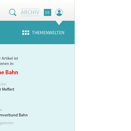
ARCHIV
THEMENWELTEN
 Artikel ist
ienen in:
ne Bahn
/en:
r Meffert
k:
emverbund Bahn
gwörter: