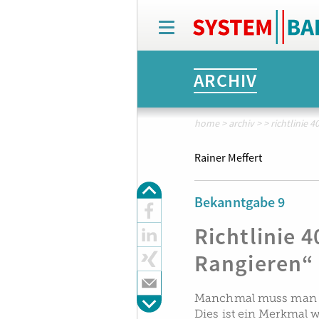
T
o
g
g
ARCHIV
l
e
n
a
home
>
archiv
>
>
richtlinie 
v
i
Rainer Meffert
g
a
t
Bekanntgabe 9
i
o
Richtlinie 
n
Rangieren“
Manchmal muss man etw
Dies ist ein Merkmal 