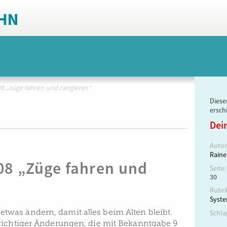
408 „züge fahren und rangieren“
Dieser
ersch
Dei
Autor
Raine
408 „Züge fahren und
Seite:
30
Rubri
Syst
as ändern, damit alles beim Alten bleibt.
Schla
wichtiger Änderungen, die mit Bekanntgabe 9