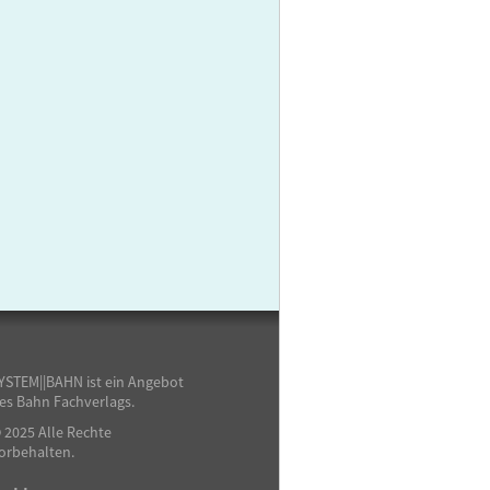
YSTEM||BAHN ist ein Angebot
es Bahn Fachverlags.
 2025 Alle Rechte
orbehalten.