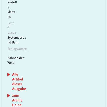
Rudolf
R.
Merte
ns
Seite:
8
Rubrik:
Systemverbu
nd Bahn
Schlagwörter:
Bahnen der
Welt
Alle
Artikel
dieser
Ausgabe
zum
Archiv
Deine