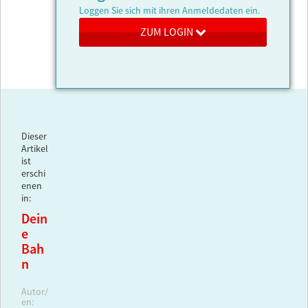
Loggen Sie sich mit ihren Anmeldedaten ein.
ZUM LOGIN
Dieser
Artikel
ist
erschi
enen
in:
Dein
e
Bah
n
Autor/
en: