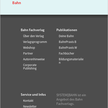
Bahn
Bahn Fachverlag
Publikationen
Über den Verlag
Deine Bahn
Verlagsprogramm
BahnPraxis B
Webshop
BahnPraxis W
Partner
Fachbücher
Autorenhinweise
Bildungsmaterialie
n
Corporate
Publishing
Service und Infos
SYSTEM||BAHN ist ein
Angebot des Bahn
Kontakt
Fachverlags.
Newsletter