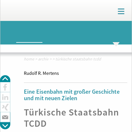
T
o
g
g
ARCHIV
l
e
n
ARCHIV
THEMENWELTEN
a
v
home
>
archiv
>
>
türkische staatsbahn tcdd
i
g
Rudolf R. Mertens
a
t
i
Eine
Eisenbahn
mit großer Geschichte
o
und mit neuen Zielen
n
Türkische Staatsbahn
TCDD