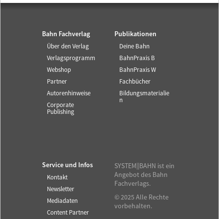
Bahn Fachverlag
Publikationen
Über den Verlag
Deine Bahn
Verlagsprogramm
BahnPraxis B
Webshop
BahnPraxis W
Partner
Fachbücher
Autorenhinweise
Bildungsmaterialie
n
Corporate
Publishing
Service und Infos
SYSTEM||BAHN ist ein
Angebot des Bahn
Kontakt
Fachverlags.
Newsletter
© 2025 Alle Rechte
Mediadaten
vorbehalten.
Content Partner