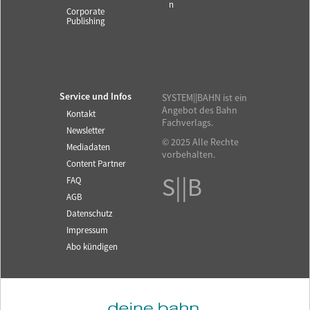
n
Corporate
Publishing
Service und Infos
SYSTEM||BAHN ist ein
Angebot des Bahn
Kontakt
Fachverlags.
Newsletter
© 2025 Alle Rechte
Mediadaten
vorbehalten.
Content Partner
S||B
FAQ
AGB
Datenschutz
Impressum
Abo kündigen