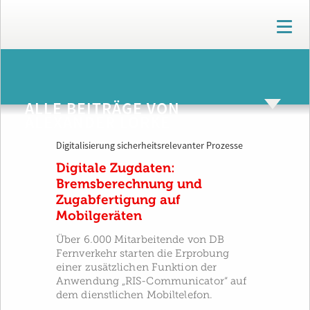
T
o
g
g
ARCHIV
l
e
ALLE BEITRÄGE VON
n
ALEXANDER LORKE
a
v
Digitalisierung sicherheitsrelevanter Prozesse
i
g
Digitale Zugdaten:
a
Bremsberechnung und
t
Zugabfertigung auf
i
Mobilgeräten
o
n
Über 6.000 Mitarbeitende von DB
Fernverkehr starten die Erprobung
einer zusätzlichen Funktion der
Anwendung „RIS-Communicator“ auf
dem dienstlichen Mobiltelefon.