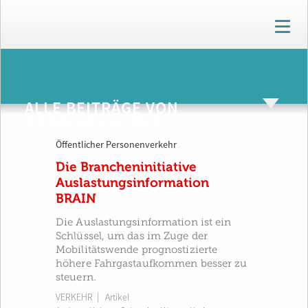
T
o
g
g
ARCHIV
l
e
ALLE BEITRÄGE VON
n
ANDREAS KOLMER
a
v
Öffentlicher Personenverkehr
i
g
Die Brancheninitiative
a
Auslastungsinformation
t
BRAIN
i
o
Die Auslastungsinformation ist ein
n
Schlüssel, um das im Zuge der
Mobilitätswende prognostizierte
höhere Fahrgastaufkommen besser zu
steuern.
VERKEHR
| Artikel