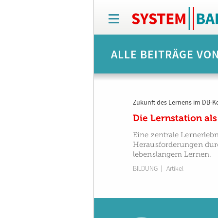
T
o
g
g
ALLE BEITRÄGE VO
l
e
n
a
v
Zukunft des Lernens im DB-K
i
g
Die Lernstation als
a
t
Eine zentrale Lernerleb
i
Herausforderungen durc
o
lebenslangem Lernen.
n
BILDUNG
| Artikel