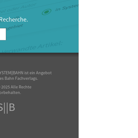
 Recherche.
YSTEM||BAHN ist ein Angebot
es Bahn Fachverlags.
 2025 Alle Rechte
orbehalten.
S||B