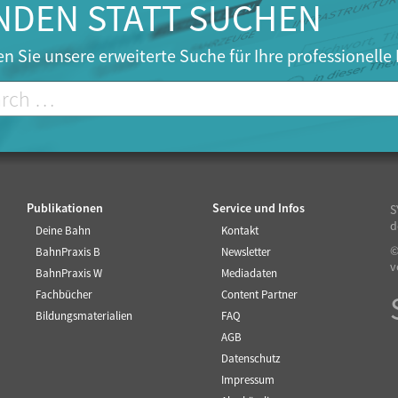
NDEN STATT SUCHEN
n Sie unsere erweiterte Suche für Ihre professionelle
Publikationen
Service und Infos
S
d
Deine Bahn
Kontakt
©
BahnPraxis B
Newsletter
v
BahnPraxis W
Mediadaten
Fachbücher
Content Partner
Bildungsmaterialien
FAQ
AGB
Datenschutz
Impressum