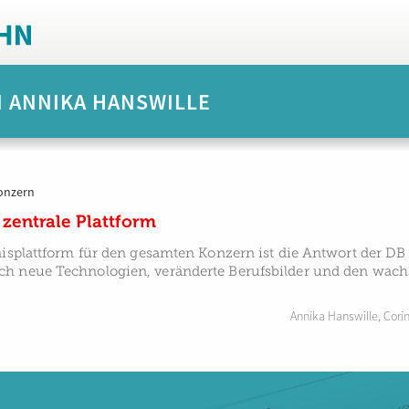
N ANNIKA HANSWILLE
onzern
 zentrale Plattform
nisplattform für den gesamten Konzern ist die Antwort der DB 
h neue Technologien, veränderte Berufsbilder und den wach
Annika Hanswille
,
Cori