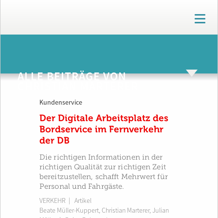
T
o
g
g
ARCHIV
l
e
ALLE BEITRÄGE VON
n
CHRISTIAN MARTERER
a
v
Kundenservice
i
g
Der Digitale Arbeitsplatz des
a
Bordservice im Fernverkehr
t
der DB
i
o
Die richtigen Informationen in der
n
richtigen Qualität zur richtigen Zeit
bereitzustellen, schafft Mehrwert für
Personal und Fahrgäste.
VERKEHR
| Artikel
Beate Müller-Kuppert
,
Christian Marterer
,
Julian