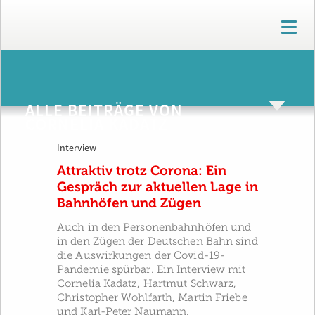
T
o
g
g
ARCHIV
l
e
ALLE BEITRÄGE VON
n
CORNELIA KADATZ
a
v
Interview
i
g
Attraktiv trotz Corona: Ein
a
Gespräch zur aktuellen Lage in
t
Bahnhöfen und Zügen
i
o
Auch in den Personenbahnhöfen und
n
in den Zügen der Deutschen Bahn sind
die Auswirkungen der Covid-19-
Pandemie spürbar. Ein Interview mit
Cornelia Kadatz, Hartmut Schwarz,
Christopher Wohlfarth, Martin Friebe
und Karl-Peter Naumann.