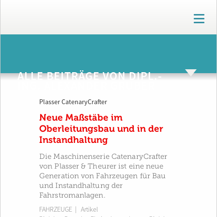
T
o
g
g
ARCHIV
l
e
ALLE BEITRÄGE VON DIPL.-
n
ING. ALEXANDER GRUBER
a
v
Plasser CatenaryCrafter
i
g
Neue Maßstäbe im
a
Oberleitungsbau und in der
t
Instandhaltung
i
o
Die Maschinenserie CatenaryCrafter
n
von Plasser & Theurer ist eine neue
Generation von Fahrzeugen für Bau
und Instandhaltung der
Fahrstromanlagen.
FAHRZEUGE
| Artikel