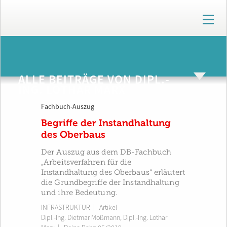
T
o
g
g
ARCHIV
l
e
ALLE BEITRÄGE VON DIPL.-
n
ING. LOTHAR MARX
a
v
Fachbuch-Auszug
i
g
Begriffe der Instandhaltung
a
des Oberbaus
t
i
Der Auszug aus dem DB-Fachbuch
o
„Arbeitsverfahren für die
n
Instandhaltung des Oberbaus“ erläutert
die Grundbegriffe der Instandhaltung
und ihre Bedeutung.
INFRASTRUKTUR
| Artikel
Dipl.-Ing. Dietmar Moßmann
,
Dipl.-Ing. Lothar