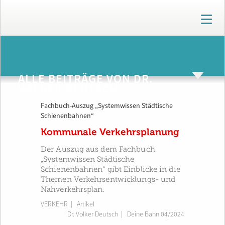
T
o
g
g
ARCHIV
l
e
ALLE BEITRÄGE VON DR.
n
VOLKER DEUTSCH
a
v
Fachbuch-Auszug „Systemwissen Städtische
i
Schienenbahnen“
g
a
Kommunale Verkehrsplanung
t
i
Der Auszug aus dem Fachbuch
o
„Systemwissen Städtische
n
Schienenbahnen“ gibt Einblicke in die
Themen Verkehrsentwicklungs- und
Nahverkehrsplan.
VERKEHR
| Artikel
Dr. Volker Deutsch
|
Deine Bahn 04/2024