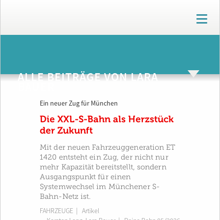
T
o
g
g
ARCHIV
l
e
ALLE BEITRÄGE VON LARA
n
BAUER
a
v
Ein neuer Zug für München
i
g
Die XXL-S-Bahn als Herzstück
a
der Zukunft
t
i
Mit der neuen Fahrzeuggeneration ET
o
1420 entsteht ein Zug, der nicht nur
n
mehr Kapazität bereitstellt, sondern
Ausgangspunkt für einen
Systemwechsel im Münchener S-
Bahn-Netz ist.
FAHRZEUGE
| Artikel