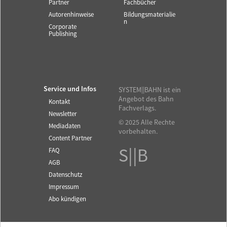
Partner
Fachbücher
Autorenhinweise
Bildungsmaterialie
n
Corporate
Publishing
Service und Infos
SYSTEM||BAHN ist ein
Angebot des Bahn
Kontakt
Fachverlags.
Newsletter
© 2025 Alle Rechte
Mediadaten
vorbehalten.
Content Partner
S||B
FAQ
AGB
Datenschutz
Impressum
Abo kündigen