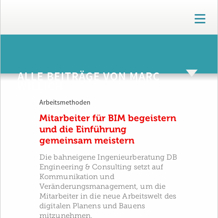
T
o
g
g
ARCHIV
l
e
ALLE BEITRÄGE VON MARC
n
WILLICH
a
v
Arbeitsmethoden
i
g
Mitarbeiter für BIM begeistern
a
und die Einführung
t
gemeinsam meistern
i
o
Die bahneigene Ingenieurberatung DB
n
Engineering & Consulting setzt auf
Kommunikation und
Veränderungsmanagement, um die
Mitarbeiter in die neue Arbeitswelt des
digitalen Planens und Bauens
mitzunehmen.