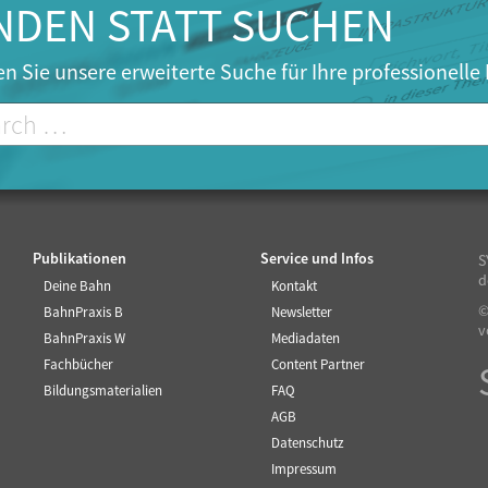
NDEN STATT SUCHEN
n Sie unsere erweiterte Suche für Ihre professionelle
Publikationen
Service und Infos
S
d
Deine Bahn
Kontakt
©
BahnPraxis B
Newsletter
v
BahnPraxis W
Mediadaten
Fachbücher
Content Partner
Bildungsmaterialien
FAQ
AGB
Datenschutz
Impressum