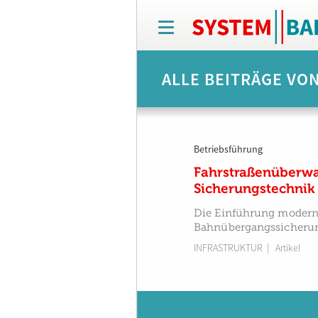
T
o
g
g
ALLE BEITRÄGE VO
l
e
n
a
v
Betriebsführung
i
g
Fahrstraßenüberwa
a
Sicherungstechnik
t
i
Die Einführung moderne
o
Bahnübergangssicherung
n
INFRASTRUKTUR
| Artikel