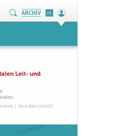
ARCHIV
alen Leit- und
ie
ielen.
ambietz
|
Deine Bahn 04/2023