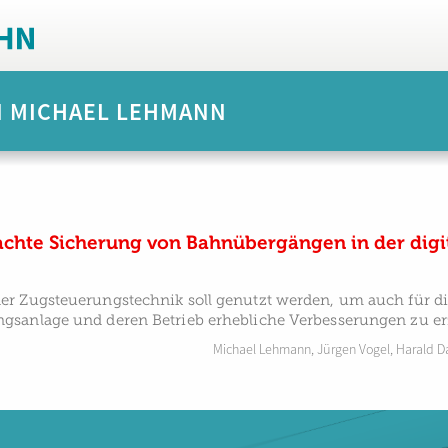
N MICHAEL LEHMANN
chte Sicherung von Bahnübergängen in der digit
r Zugsteuerungstechnik soll genutzt werden, um auch für d
sanlage und deren Betrieb erhebliche Verbesserungen zu erz
Michael Lehmann
,
Jürgen Vogel
,
Harald D