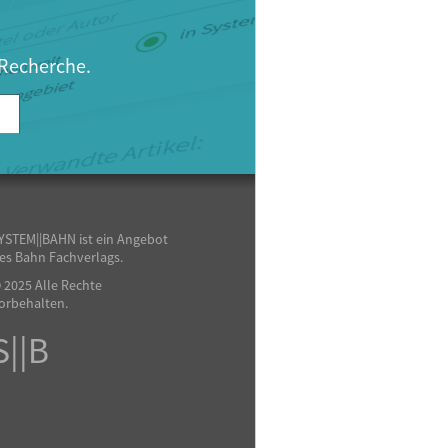
 Recherche.
YSTEM||BAHN ist ein Angebot
es Bahn Fachverlags.
 2025 Alle Rechte
orbehalten.
S||B